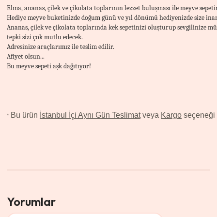
Elma, ananas, çilek ve çikolata toplarının lezzet buluşması ile meyve sepetin
Hediye meyve buketinizde doğum günü ve yıl dönümü hediyenizde size inan
Ananas, çilek ve çikolata toplarında kek sepetinizi oluşturup sevgilinize 
tepki sizi çok mutlu edecek.
Adresinize araçlarımız ile teslim edilir.
Afiyet olsun...
Bu meyve sepeti aşk dağıtıyor!
Bu ürün
İstanbul İçi Aynı Gün Teslimat
veya
Kargo
seçeneği il
*
Yorumlar