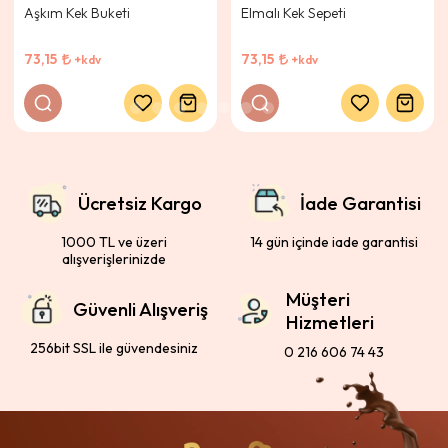
Aşkım Kek Buketi
Elmalı Kek Sepeti
73,15
73,15
+kdv
+kdv
Ücretsiz Kargo
İade Garantisi
1000 TL ve üzeri
14 gün içinde iade garantisi
alışverişlerinizde
Müşteri
Güvenli Alışveriş
Hizmetleri
256bit SSL ile güvendesiniz
0 216 606 74 43