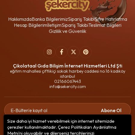
Hakkımızda
Banka Bilgilerimiz
Sipariş Takibi
Şifre Hatırlatma
Hesap Bilgilerim
İletişim
Sipariş Takibi
Teslimat Bilgileri
Gizlilik ve Güvenlik
Çikolataal Gıda Bilişim İnternet Hizmetleri Ltd Şti
eğitim mahallesi çiftlikiçi sokak hızırbey caddesi no:16 kadıköy
istanbul
02166067443
info@sekercity.com
Abone Ol
Size daha iyi hizmet verebilmek için internet sitemizde
Gizlilik politikasını
okudum ve elektronik posta almayı kabul
çerezler kullanılmaktadır. Çerez Politikaları Aydınlatma
ediyorum.
Metni’ni okuyabilir ve dilerseniz tercihlerinizi