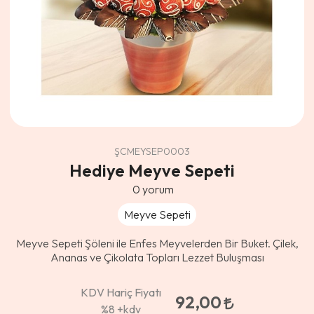
ŞCMEYSEP0003
Hediye Meyve Sepeti
0
yorum
Meyve Sepeti
Meyve Sepeti Şöleni ile Enfes Meyvelerden Bir Buket. Çilek,
Ananas ve Çikolata Topları Lezzet Buluşması
KDV Hariç Fiyatı
92,00
%8
+kdv