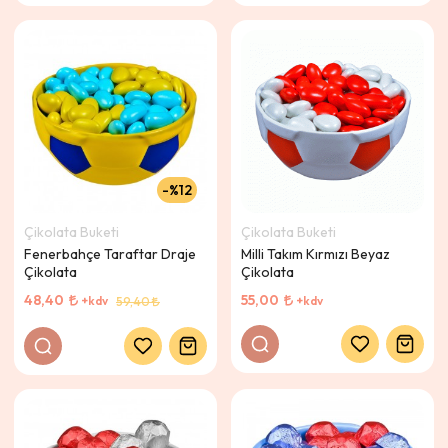
%12
Çikolata Buketi
Çikolata Buketi
Fenerbahçe Taraftar Draje
Milli Takım Kırmızı Beyaz
Çikolata
Çikolata
48,40
55,00
+kdv
+kdv
59,40