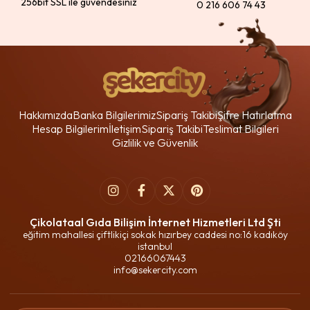
256bit SSL ile güvendesiniz
0 216 606 74 43
Hakkımızda
Banka Bilgilerimiz
Sipariş Takibi
Şifre Hatırlatma
Hesap Bilgilerim
İletişim
Sipariş Takibi
Teslimat Bilgileri
Gizlilik ve Güvenlik
Çikolataal Gıda Bilişim İnternet Hizmetleri Ltd Şti
eğitim mahallesi çiftlikiçi sokak hızırbey caddesi no:16 kadıköy
istanbul
02166067443
info@sekercity.com