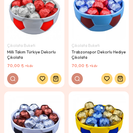
Çikolata Buketi
Çikolata Buketi
Milli Takım Türkiye Dekorlu
Trabzonspor Dekorlu Hediye
Çikolata
Çikolata
70,00
70,00
+kdv
+kdv