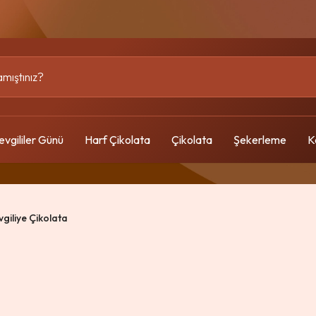
evgililer Günü
Harf Çikolata
Çikolata
Şekerleme
K
vgiliye Çikolata