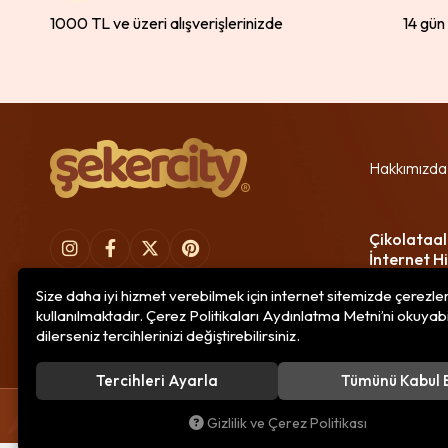
1000 TL ve üzeri alışverişlerinizde
14 gün
Hakkımızda
Çikolataal
İnternet Hi
Size daha iyi hizmet verebilmek için internet sitemizde çerezle
kullanılmaktadır. Çerez Politikaları Aydınlatma Metni’ni okuyabi
dilerseniz tercihlerinizi değiştirebilirsiniz.
Tercihleri Ayarla
Tümünü Kabul 
© 2020
Çikolataal Gıda Bilişim
. Tüm hakları saklıdır.
Gizlilik ve Çerez Politikası