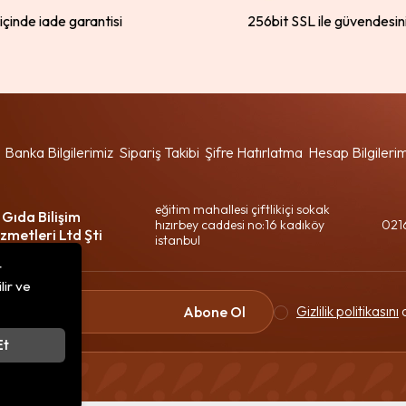
 içinde iade garantisi
256bit SSL ile güvendesin
Banka Bilgilerimiz
Sipariş Takibi
Şifre Hatırlatma
Hesap Bilgileri
eğitim mahallesi çiftlikiçi sokak
 Gıda Bilişim
hızırbey caddesi no:16 kadıköy
021
zmetleri Ltd Şti
istanbul
r
lir ve
Gizlilik politikasını
o
Abone Ol
Et