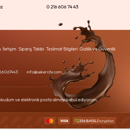
iz
0 216 606 74 43
m
İletişim
Sipariş Takibi
Teslimat Bilgileri
Gizlilik ve Güvenlik
66067443
info@sekercity.com
kudum ve elektronik posta almayı kabul ediyorum.
256 BitSSL
Encryption