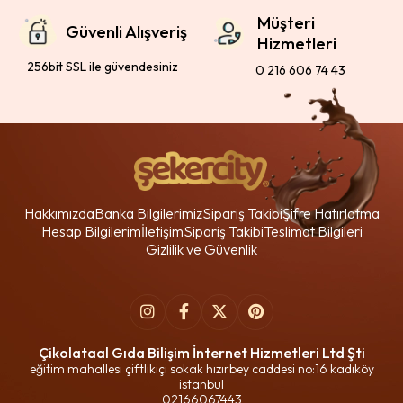
Müşteri
Güvenli Alışveriş
Hizmetleri
256bit SSL ile güvendesiniz
0 216 606 74 43
Hakkımızda
Banka Bilgilerimiz
Sipariş Takibi
Şifre Hatırlatma
Hesap Bilgilerim
İletişim
Sipariş Takibi
Teslimat Bilgileri
Gizlilik ve Güvenlik
Çikolataal Gıda Bilişim İnternet Hizmetleri Ltd Şti
eğitim mahallesi çiftlikiçi sokak hızırbey caddesi no:16 kadıköy
istanbul
02166067443