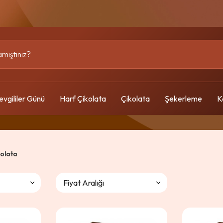
evgililer Günü
Harf Çikolata
Çikolata
Şekerleme
K
kolata
Fiyat Aralığı