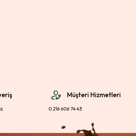
veriş
Müşteri Hizmetleri
iz
0 216 606 74 43