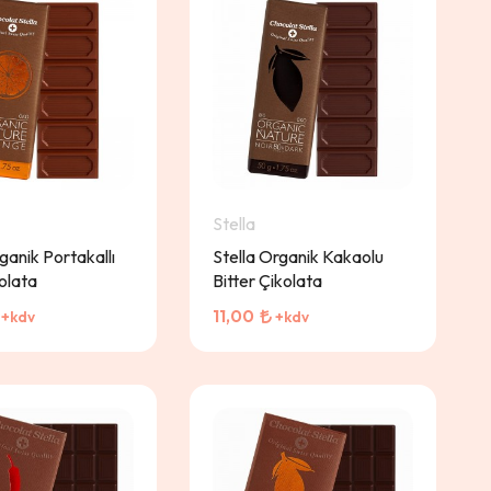
Stella
ganik Portakallı
Stella Organik Kakaolu
kolata
Bitter Çikolata
11,00
+kdv
+kdv