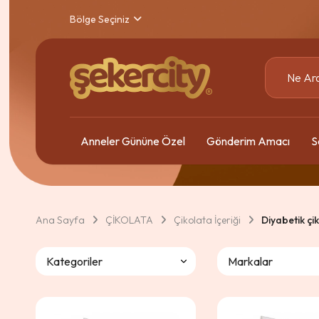
Bölge Seçiniz
Anneler Gününe Özel
Gönderim Amacı
S
Ana Sayfa
ÇİKOLATA
Çikolata İçeriği
Diyabetik çi
Kategoriler
Markalar