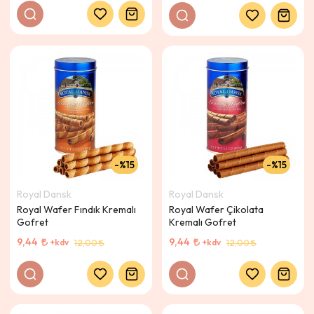
%15
%15
Royal Dansk
Royal Dansk
Royal Wafer Fındık Kremalı
Royal Wafer Çikolata
Gofret
Kremalı Gofret
9,44
9,44
+kdv
+kdv
12,00
12,00