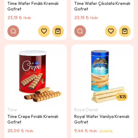
Time Wafer Fındık Kremalı
Time Wafer Çikolata Kremalı
Gofret
Gofret
23,15
23,15
+kdv
+kdv
%15
Time
Royal Dansk
Time Crepe Fındık Kremalı
Royal Wafer Vanilya Kremalı
Gofret
Gofret
25,00
9,44
+kdv
+kdv
12,00