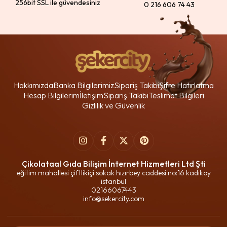
256bit SSL ile güvendesiniz
0 216 606 74 43
Hakkımızda
Banka Bilgilerimiz
Sipariş Takibi
Şifre Hatırlatma
Hesap Bilgilerim
İletişim
Sipariş Takibi
Teslimat Bilgileri
Gizlilik ve Güvenlik
Çikolataal Gıda Bilişim İnternet Hizmetleri Ltd Şti
eğitim mahallesi çiftlikiçi sokak hızırbey caddesi no:16 kadıköy
istanbul
02166067443
info@sekercity.com