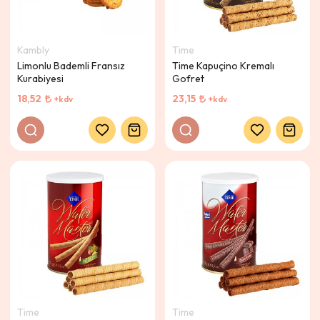
Kambly
Time
Limonlu Bademli Fransız
Time Kapuçino Kremalı
Kurabiyesi
Gofret
18,52
23,15
+kdv
+kdv
Time
Time