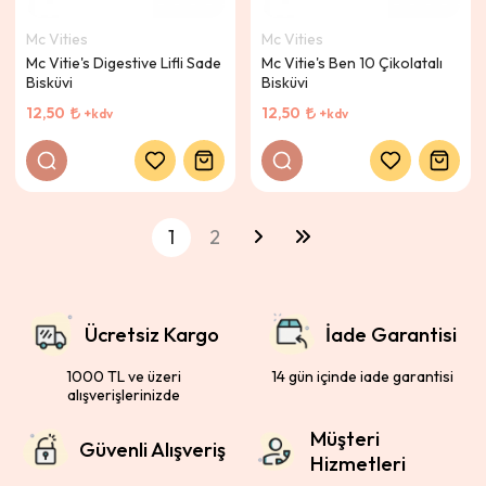
Mc Vities
Mc Vities
Mc Vitie's Digestive Lifli Sade
Mc Vitie's Ben 10 Çikolatalı
Bisküvi
Bisküvi
12,50
12,50
+kdv
+kdv
1
2
Ücretsiz Kargo
İade Garantisi
1000 TL ve üzeri
14 gün içinde iade garantisi
alışverişlerinizde
Müşteri
Güvenli Alışveriş
Hizmetleri