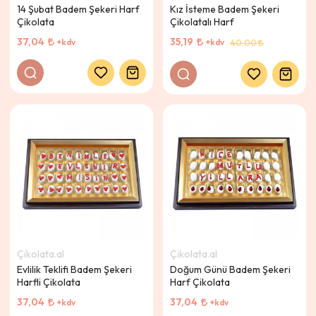
14 Şubat Badem Şekeri Harf
Kız İsteme Badem Şekeri
Çikolata
Çikolatalı Harf
37,04
35,19
+kdv
+kdv
40,00
Çikolata.al
Çikolata.al
Evlilik Teklifi Badem Şekeri
Doğum Günü Badem Şekeri
Harfli Çikolata
Harf Çikolata
37,04
37,04
+kdv
+kdv