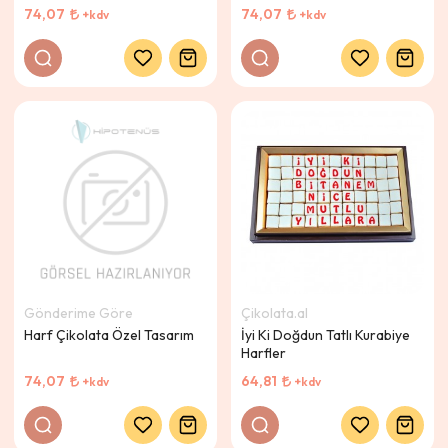
74,07
74,07
+kdv
+kdv
Gönderime Göre
Çikolata.al
Harf Çikolata Özel Tasarım
İyi Ki Doğdun Tatlı Kurabiye
Harfler
74,07
64,81
+kdv
+kdv