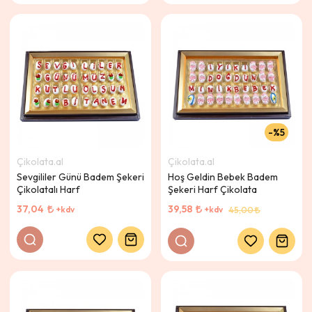
%5
Çikolata.al
Çikolata.al
Sevgililer Günü Badem Şekeri
Hoş Geldin Bebek Badem
Çikolatalı Harf
Şekeri Harf Çikolata
37,04
39,58
+kdv
+kdv
45,00