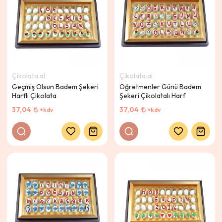
Çikolata.al
Çikolata.al
Geçmiş Olsun Badem Şekeri
Öğretmenler Günü Badem
Harfli Çikolata
Şekeri Çikolatalı Harf
37,04
37,04
+kdv
+kdv