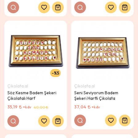
%5
Çikolata.al
Çikolata.al
Söz Kesme Badem Şekeri
Seni Seviyorum Badem
Çikolatalı Harf
Şekeri Harfli Çikolata
35,19
37,04
+kdv
+kdv
40,00