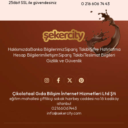
256bit SSL ile güvendesiniz
0 216 606 74 43
Hakkımızda
Banka Bilgilerimiz
Sipariş Takibi
Şifre Hatırlatma
Hesap Bilgilerim
İletişim
Sipariş Takibi
Teslimat Bilgileri
Gizlilik ve Güvenlik
Çikolataal Gıda Bilişim İnternet Hizmetleri Ltd Şti
eğitim mahallesi çiftlikiçi sokak hızırbey caddesi no:16 kadıköy
istanbul
02166067443
info@sekercity.com