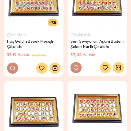
%5
Çikolata.al
Çikolata.al
Hoş Geldin Bebek Mesajlı
Seni Seviyorum Aşkım Badem
Çikolata
Şekeri Harfli Çikolata
35,19
37,04
+kdv
+kdv
40,00