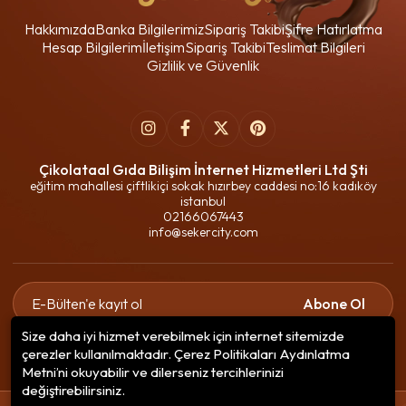
Hakkımızda
Banka Bilgilerimiz
Sipariş Takibi
Şifre Hatırlatma
Hesap Bilgilerim
İletişim
Sipariş Takibi
Teslimat Bilgileri
Gizlilik ve Güvenlik
Çikolataal Gıda Bilişim İnternet Hizmetleri Ltd Şti
eğitim mahallesi çiftlikiçi sokak hızırbey caddesi no:16 kadıköy
istanbul
02166067443
info@sekercity.com
Abone Ol
Size daha iyi hizmet verebilmek için internet sitemizde
Gizlilik politikasını
okudum ve elektronik posta almayı kabul
çerezler kullanılmaktadır. Çerez Politikaları Aydınlatma
ediyorum.
Metni’ni okuyabilir ve dilerseniz tercihlerinizi
değiştirebilirsiniz.