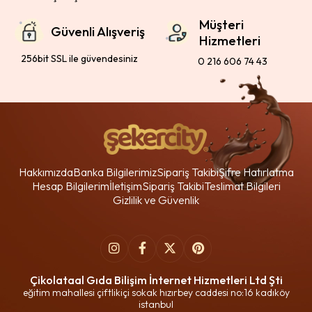
Müşteri
Güvenli Alışveriş
Hizmetleri
256bit SSL ile güvendesiniz
0 216 606 74 43
Hakkımızda
Banka Bilgilerimiz
Sipariş Takibi
Şifre Hatırlatma
Hesap Bilgilerim
İletişim
Sipariş Takibi
Teslimat Bilgileri
Gizlilik ve Güvenlik
Çikolataal Gıda Bilişim İnternet Hizmetleri Ltd Şti
eğitim mahallesi çiftlikiçi sokak hızırbey caddesi no:16 kadıköy
istanbul