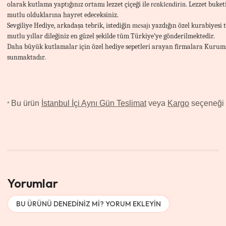
renklendirin
olarak kutlama yaptığınız ortamı lezzet çiçeği ile
. Lezzet buket
mutlu olduklarına hayret edeceksiniz.
mesajı
Sevgiliye Hediye, arkadaşa tebrik, istediğin
yazdığın özel kurabiyesi t
mutlu yıllar dileğiniz en güzel şekilde tüm Türkiye’ye gönderilmektedir.
Daha büyük kutlamalar için özel hediye sepetleri arayan firmalara Kurums
sunmaktadır.
Bu ürün
İstanbul İçi Aynı Gün Teslimat
veya
Kargo
seçeneği il
*
Yorumlar
BU ÜRÜNÜ DENEDINIZ MI? YORUM EKLEYIN