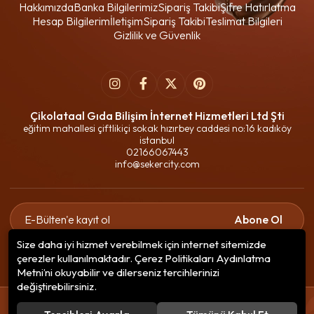
Hakkımızda
Banka Bilgilerimiz
Sipariş Takibi
Şifre Hatırlatma
Hesap Bilgilerim
İletişim
Sipariş Takibi
Teslimat Bilgileri
Gizlilik ve Güvenlik
Çikolataal Gıda Bilişim İnternet Hizmetleri Ltd Şti
eğitim mahallesi çiftlikiçi sokak hızırbey caddesi no:16 kadıköy
istanbul
02166067443
info@sekercity.com
Abone Ol
Size daha iyi hizmet verebilmek için internet sitemizde
Gizlilik politikasını
okudum ve elektronik posta almayı kabul
çerezler kullanılmaktadır. Çerez Politikaları Aydınlatma
ediyorum.
Metni’ni okuyabilir ve dilerseniz tercihlerinizi
değiştirebilirsiniz.
© 2020
Çikolataal Gıda Bilişim
. Tüm hakları saklıdır.