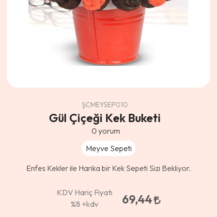
ŞCMEYSEP010
Gül Çiçeği Kek Buketi
0
yorum
Meyve Sepeti
Enfes Kekler ile Harika bir Kek Sepeti Sizi Bekliyor.
KDV Hariç Fiyatı
69,44
%8
+kdv