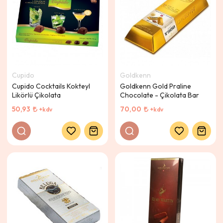
Cupido
Goldkenn
Cupido Cocktails Kokteyl
Goldkenn Gold Praline
Likörlü Çikolata
Chocolate - Çikolata Bar
50,93
70,00
+kdv
+kdv