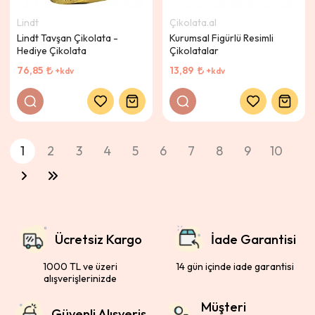
Lindt
Çikolata.al
Lindt Tavşan Çikolata -
Kurumsal Figürlü Resimli
Hediye Çikolata
Çikolatalar
76,85
13,89
+kdv
+kdv
1
2
3
4
5
6
7
8
9
10
Ücretsiz Kargo
İade Garantisi
1000 TL ve üzeri
14 gün içinde iade garantisi
alışverişlerinizde
Müşteri
Güvenli Alışveriş