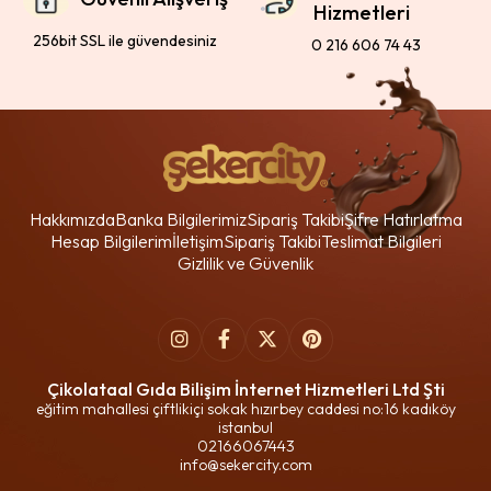
Hizmetleri
256bit SSL ile güvendesiniz
0 216 606 74 43
Hakkımızda
Banka Bilgilerimiz
Sipariş Takibi
Şifre Hatırlatma
Hesap Bilgilerim
İletişim
Sipariş Takibi
Teslimat Bilgileri
Gizlilik ve Güvenlik
Çikolataal Gıda Bilişim İnternet Hizmetleri Ltd Şti
eğitim mahallesi çiftlikiçi sokak hızırbey caddesi no:16 kadıköy
istanbul
02166067443
info@sekercity.com