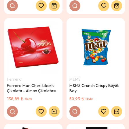
Ferrero
M&MS
Ferrero Mon Cheri Likörlü
M&MS Crunch Crispy Büyük
Çikolata - Alman Çikolatası
Boy
138,89
50,93
+kdv
+kdv