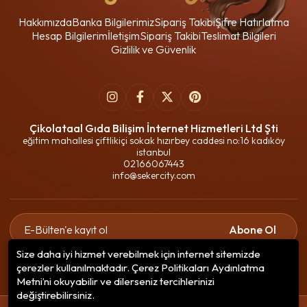
Hakkımızda
Banka Bilgilerimiz
Sipariş Takibi
Şifre Hatırlatma
Hesap Bilgilerim
İletişim
Sipariş Takibi
Teslimat Bilgileri
Gizlilik ve Güvenlik
Çikolataal Gıda Bilişim İnternet Hizmetleri Ltd Şti
eğitim mahallesi çiftlikiçi sokak hızırbey caddesi no:16 kadıköy
istanbul
02166067443
info@sekercity.com
Abone Ol
Size daha iyi hizmet verebilmek için internet sitemizde
Gizlilik politikasını
okudum ve elektronik posta almayı kabul
çerezler kullanılmaktadır. Çerez Politikaları Aydınlatma
ediyorum.
Metni’ni okuyabilir ve dilerseniz tercihlerinizi
değiştirebilirsiniz.