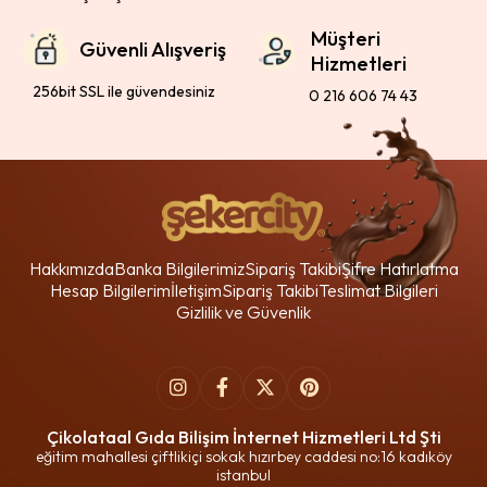
Müşteri
Güvenli Alışveriş
Hizmetleri
256bit SSL ile güvendesiniz
0 216 606 74 43
Hakkımızda
Banka Bilgilerimiz
Sipariş Takibi
Şifre Hatırlatma
Hesap Bilgilerim
İletişim
Sipariş Takibi
Teslimat Bilgileri
Gizlilik ve Güvenlik
Çikolataal Gıda Bilişim İnternet Hizmetleri Ltd Şti
eğitim mahallesi çiftlikiçi sokak hızırbey caddesi no:16 kadıköy
istanbul