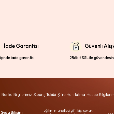
İade Garantisi
Güvenli Alış
 içinde iade garantisi
256bit SSL ile güvendesin
Banka Bilgilerimiz
Sipariş Takibi
Şifre Hatırlatma
Hesap Bilgileri
eğitim mahallesi çiftlikiçi sokak
 Gıda Bilişim