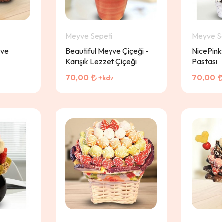
Meyve Sepeti
Meyve S
yve
Beautiful Meyve Çiçeği -
NicePin
Karışık Lezzet Çiçeği
Pastası
70,00
70,00
+kdv