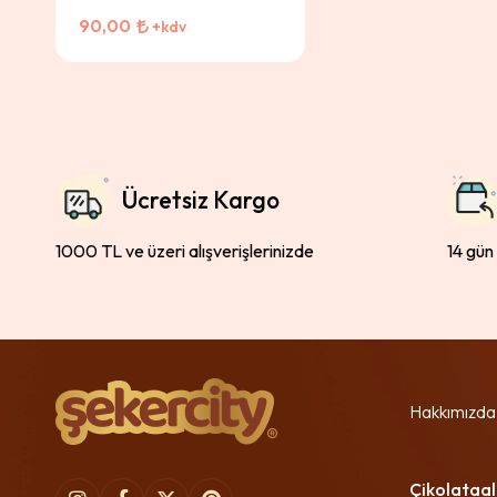
90,00
+kdv
Ücretsiz Kargo
1000 TL ve üzeri alışverişlerinizde
14 gün
Hakkımızda
Çikolataal