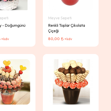
epeti
Meyve Sepeti
ky - Doğumgünü
Renkli Toplar Çikolata
Çiçeği
80,00
+kdv
+kdv