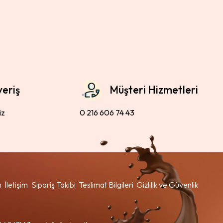
veriş
Müşteri Hizmetleri
iz
0 216 606 74 43
m
İletişim
Sipariş Takibi
Teslimat Bilgileri
Gizlilik ve Güvenlik