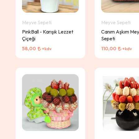
Meyve Sepeti
Meyve Sepeti
PinkBall - Karışık Lezzet
Canım Aşkım Me
Çiçeği
Sepeti
58,00
110,00
+kdv
+kdv