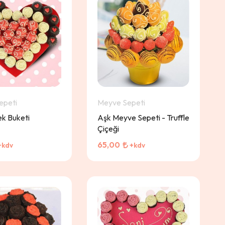
epeti
Meyve Sepeti
k Buketi
Aşk Meyve Sepeti - Truffle
Çiçeği
65,00
+kdv
+kdv