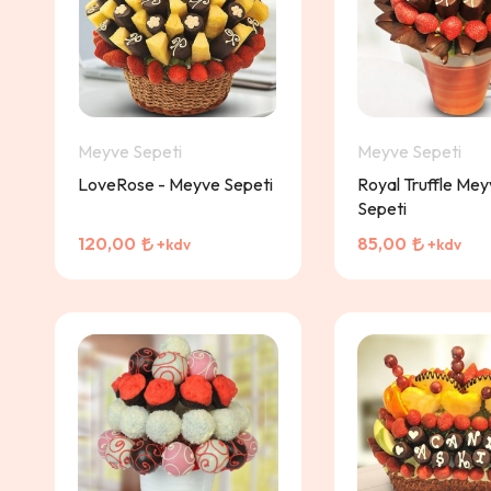
Meyve Sepeti
Meyve Sepeti
LoveRose - Meyve Sepeti
Royal Truffle Me
Sepeti
120,00
85,00
+kdv
+kdv