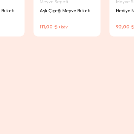
Meyve Sepeti
Meyve S
 Buketi
Aşk Çiçeği Meyve Buketi
Hediye 
111,00
92,00
+kdv