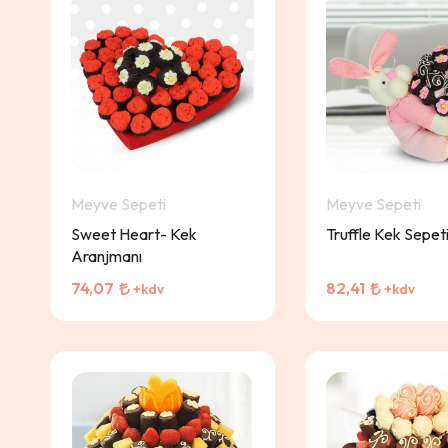
Meyve Sepeti
Meyve Sepeti
Sweet Heart- Kek
Truffle Kek Sepet
Aranjmanı
74,07
82,41
+kdv
+kdv