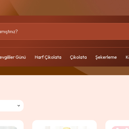
evgililer Günü
Harf Çikolata
Çikolata
Şekerleme
K