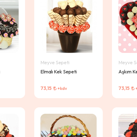
Meyve Sepeti
Meyve S
i
Elmalı Kek Sepeti
Aşkım Ke
73,15
73,15
+kdv