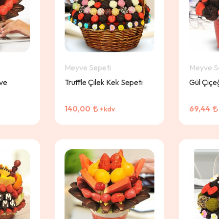
Meyve Sepeti
Meyve S
yve
Truffle Çilek Kek Sepeti
Gül Çiçe
140,00
69,44
+kdv