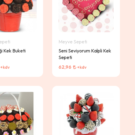
epeti
Meyve Sepeti
ği Kek Buketi
Seni Seviyorum Kalpli Kek
Sepeti
62,96
+kdv
+kdv