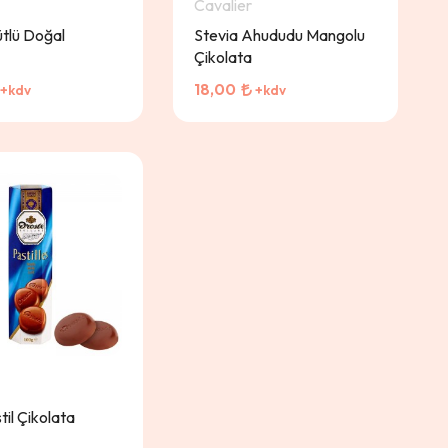
Cavalier
ütlü Doğal
Stevia Ahududu Mangolu
Çikolata
18,00
+kdv
+kdv
til Çikolata