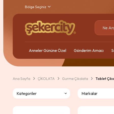
Bölge Seçiniz
Anneler Gününe Özel
Gönderim Amacı
S
Ana Sayfa
ÇİKOLATA
Gurme Çikolata
Tablet Çik
Kategoriler
Markalar