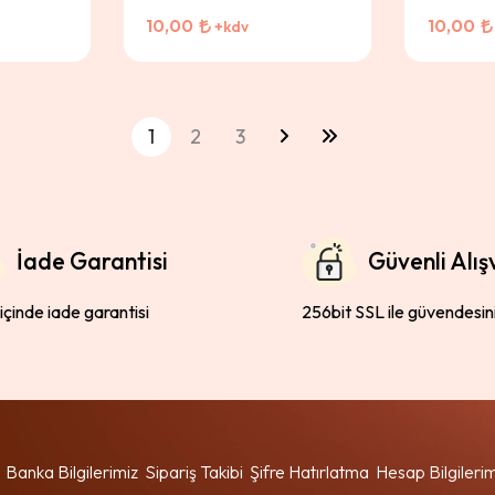
10,00
10,00
+kdv
1
2
3
İade Garantisi
Güvenli Alış
 içinde iade garantisi
256bit SSL ile güvendesin
Banka Bilgilerimiz
Sipariş Takibi
Şifre Hatırlatma
Hesap Bilgileri