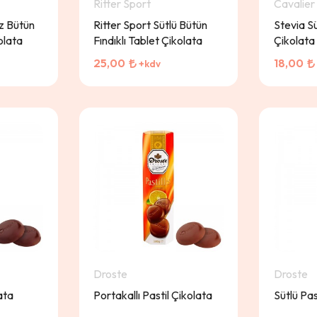
Ritter Sport
Cavalier
z Bütün
Ritter Sport Sütlü Bütün
Stevia S
olata
Fındıklı Tablet Çikolata
Çikolata
25,00
18,00
+kdv
Droste
Droste
ata
Portakallı Pastil Çikolata
Sütlü Pas