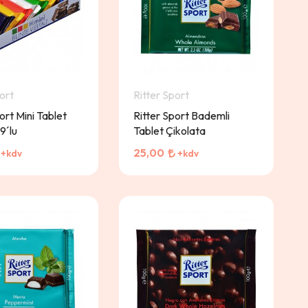
ort
Ritter Sport
ort Mini Tablet
Ritter Sport Bademli
9´lu
Tablet Çikolata
25,00
+kdv
+kdv