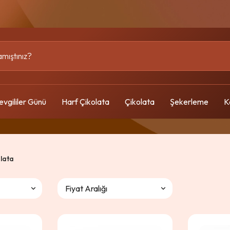
evgililer Günü
Harf Çikolata
Çikolata
Şekerleme
K
olata
Fiyat Aralığı