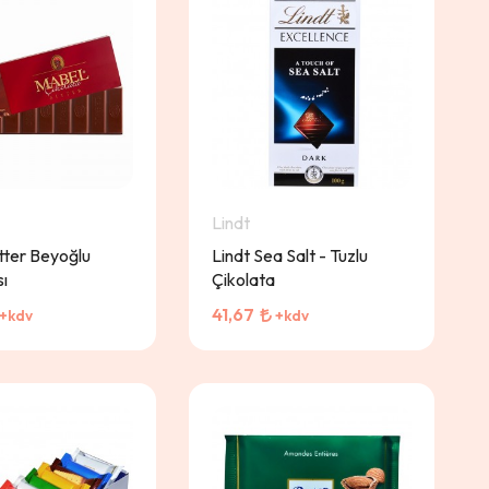
Lindt
tter Beyoğlu
Lindt Sea Salt - Tuzlu
sı
Çikolata
41,67
+kdv
+kdv