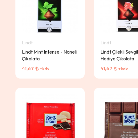
Lindt
Lindt
Lindt Mint Intense - Naneli
Lindt Çilekli Sevgi
Çikolata
Hediye Çikolata
41,67
41,67
+kdv
+kdv