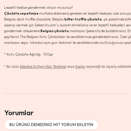
Lezzetli hediye göndermek istiyor musunuz?
Çikolata sepetinize
mutlaka eklemeniz gereken en lezzetli hediyeyi size sunuyoruz
Belgian dark truffle chocolate, Belçika
bitter truffle çikolata
, şık paketinde bit
siparişi vermek için Sekercity.com'u ziyaret etmelisiniz ve en lezzetli hediyeleri se
göndermek isteyenlere
Belgian çikolata
markasını Şekercity'de bulabilirsiniz. En
çeşitlerini The Belgian Kutu Çikolatalar ile sevdiklerinize gönderebilirsiniz. Özel
markasını seçin. İstanbul aynı gün teslimat ile sevdiklerinizle mutluluğunuzu payl
* Kutu Çikolata Ağırlığı : 100gr
*
Bu ürün
İstanbul İçi Aynı Gün Teslimat
veya
Kargo
seçeneği ile sipariş edilebilir
Yorumlar
BU ÜRÜNÜ DENEDINIZ MI? YORUM EKLEYIN