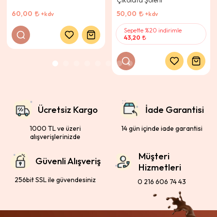
Çikolata Şöleni
60,00
50,00
+kdv
+kdv
Sepette %20 indirimle
43,20
Ücretsiz Kargo
İade Garantisi
1000 TL ve üzeri
14 gün içinde iade garantisi
alışverişlerinizde
Müşteri
Güvenli Alışveriş
Hizmetleri
256bit SSL ile güvendesiniz
0 216 606 74 43