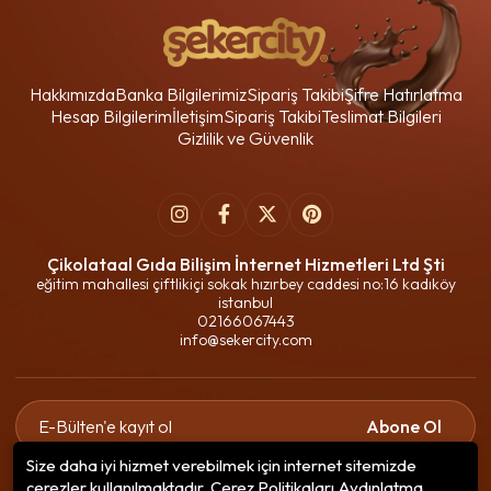
Hakkımızda
Banka Bilgilerimiz
Sipariş Takibi
Şifre Hatırlatma
Hesap Bilgilerim
İletişim
Sipariş Takibi
Teslimat Bilgileri
Gizlilik ve Güvenlik
Çikolataal Gıda Bilişim İnternet Hizmetleri Ltd Şti
eğitim mahallesi çiftlikiçi sokak hızırbey caddesi no:16 kadıköy
istanbul
02166067443
info@sekercity.com
Abone Ol
Size daha iyi hizmet verebilmek için internet sitemizde
Gizlilik politikasını
okudum ve elektronik posta almayı kabul
çerezler kullanılmaktadır. Çerez Politikaları Aydınlatma