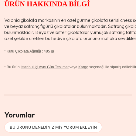
ÜRÜN HAKKINDA BİLGİ
Valonia çikolata markasının en özel gurme çikolata serisi chess sa
ve beyaz satranç figürlü çikolatalar bulunmaktadır. Satranç çikolata
bulunmaktadır. Beyaz ve bitter çikolatalar yumuşak satranç tahta
özel şekilde üretilen bu hediye çikolata ürününü mutlaka sevdikle
*
Kutu Çikolata Ağırlığı : 485 gr
* Bu ürün
İstanbul İçi Aynı Gün Teslimat
veya
Kargo
seçeneği ile sipariş edilebilir
Yorumlar
BU ÜRÜNÜ DENEDINIZ MI? YORUM EKLEYIN