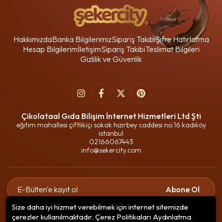
Hakkımızda
Banka Bilgilerimiz
Sipariş Takibi
Şifre Hatırlatma
Hesap Bilgilerim
İletişim
Sipariş Takibi
Teslimat Bilgileri
Gizlilik ve Güvenlik
Çikolataal Gıda Bilişim İnternet Hizmetleri Ltd Şti
eğitim mahallesi çiftlikiçi sokak hızırbey caddesi no:16 kadıköy
istanbul
02166067443
info@sekercity.com
Abone Ol
Size daha iyi hizmet verebilmek için internet sitemizde
Gizlilik politikasını
okudum ve elektronik posta almayı kabul
çerezler kullanılmaktadır. Çerez Politikaları Aydınlatma