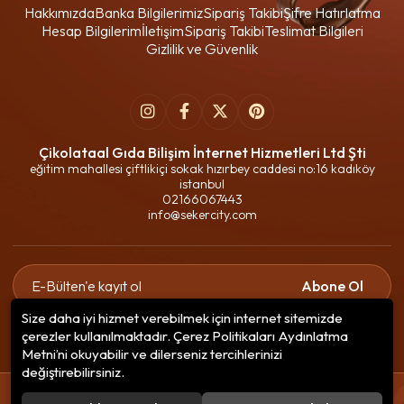
Hakkımızda
Banka Bilgilerimiz
Sipariş Takibi
Şifre Hatırlatma
Hesap Bilgilerim
İletişim
Sipariş Takibi
Teslimat Bilgileri
Gizlilik ve Güvenlik
Çikolataal Gıda Bilişim İnternet Hizmetleri Ltd Şti
eğitim mahallesi çiftlikiçi sokak hızırbey caddesi no:16 kadıköy
istanbul
02166067443
info@sekercity.com
Abone Ol
Size daha iyi hizmet verebilmek için internet sitemizde
Gizlilik politikasını
okudum ve elektronik posta almayı kabul
çerezler kullanılmaktadır. Çerez Politikaları Aydınlatma
ediyorum.
Metni’ni okuyabilir ve dilerseniz tercihlerinizi
değiştirebilirsiniz.
© 2020
Çikolataal Gıda Bilişim
. Tüm hakları saklıdır.