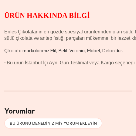
ÜRÜN HAKKINDA BİLGİ
Enfes Çikolatanın en gözde spesiyal ürünlerinden olan sütlü fı
sütlü çikolata ve antep fıstığı parçaları mükemmel bir lezzet kl
Çikolata markalarımız Elit, Pelit-Valonia, Mabel, Delon'dur.
Bu ürün
İstanbul İçi Aynı Gün Teslimat
veya
Kargo
seçeneği il
*
Yorumlar
BU ÜRÜNÜ DENEDINIZ MI? YORUM EKLEYIN