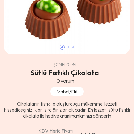
ŞCMEL0534
Sütlü Fıstıklı Çikolata
0
yorum
Mabel/Elit
Çikolatanın fıstık ile oluşturduğu mükemmel lezzeti
hissediceğiniz ilk an ısırdığınız an olucaktır. En lezzetli sütlü fıstıklı
çikolata ile hediye aranjmanlarınızı gönderin
KDV Hariç Fiyatı