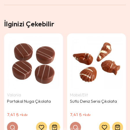
İlginizi Çekebilir
Valonia
Mabel/Elit
Portakal Nuga Çikolata
Sütlü Deniz Serisi Çikolata
7,41
7,41
+kdv
+kdv