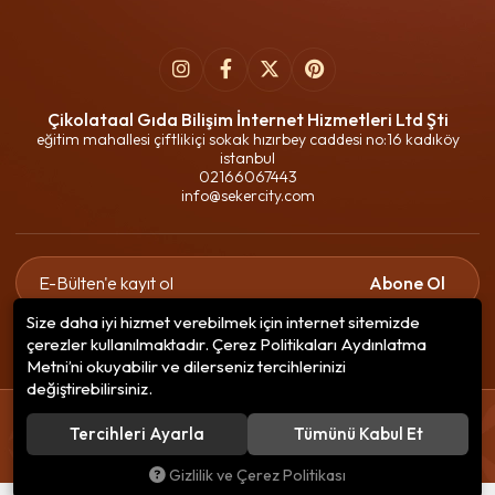
Çikolataal Gıda Bilişim İnternet Hizmetleri Ltd Şti
eğitim mahallesi çiftlikiçi sokak hızırbey caddesi no:16 kadıköy
istanbul
02166067443
info@sekercity.com
Abone Ol
Size daha iyi hizmet verebilmek için internet sitemizde
Gizlilik politikasını
okudum ve elektronik posta almayı kabul
çerezler kullanılmaktadır. Çerez Politikaları Aydınlatma
ediyorum.
Metni’ni okuyabilir ve dilerseniz tercihlerinizi
değiştirebilirsiniz.
© 2020
Çikolataal Gıda Bilişim
. Tüm hakları saklıdır.
Tercihleri Ayarla
Tümünü Kabul Et
256 BitSSL
Encryption
Gizlilik ve Çerez Politikası
®