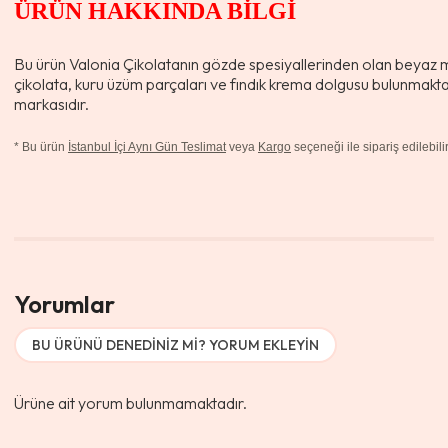
ÜRÜN HAKKINDA BİLGİ
Bu ürün Valonia Çikolatanın gözde spesiyallerinden olan beyaz m
çikolata, kuru üzüm parçaları ve fındık krema dolgusu bulunmaktad
markasıdır.
*
Bu ürün
İstanbul İçi Aynı Gün Teslimat
veya
Kargo
seçeneği ile sipariş edilebilir
Yorumlar
BU ÜRÜNÜ DENEDINIZ MI? YORUM EKLEYIN
Ürüne ait yorum bulunmamaktadır.