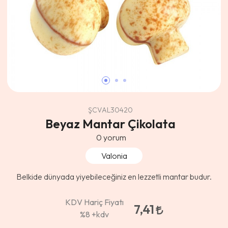
ŞCVAL30420
Beyaz Mantar Çikolata
0
yorum
Valonia
Belkide dünyada yiyebileceğiniz en lezzetli mantar budur.
KDV Hariç Fiyatı
7,41
%8
+kdv