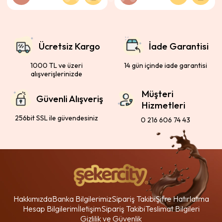
Ücretsiz Kargo
İade Garantisi
1000 TL ve üzeri
14 gün içinde iade garantisi
alışverişlerinizde
Müşteri
Güvenli Alışveriş
Hizmetleri
256bit SSL ile güvendesiniz
0 216 606 74 43
Hakkımızda
Banka Bilgilerimiz
Sipariş Takibi
Şifre Hatırlatma
Hesap Bilgilerim
İletişim
Sipariş Takibi
Teslimat Bilgileri
Gizlilik ve Güvenlik