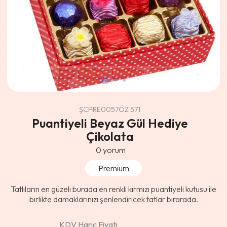
ŞCPRE0057ÖZ 571
Puantiyeli Beyaz Gül Hediye
Çikolata
0
yorum
Premium
Tatlıların en güzeli burada en renkli kırmızı puantiyeli kutusu ile
birlikte damaklarınızı şenlendiricek tatlar birarada.
KDV Hariç Fiyatı