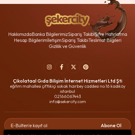
Hakkımızda
Banka Bilgilerimiz
Sipariş Takibi
Şifre Hatırlatma
Hesap Bilgilerim
İletişim
Sipariş Takibi
Teslimat Bilgileri
Gizlilik ve Güvenlik
Çikolataal Gıda Bilişim İnternet Hizmetleri Ltd Şti
eğitim mahallesi çiftlikiçi sokak hızırbey caddesi no:16 kadıköy
istanbul
02166067443
info@sekercity.com
Abone Ol