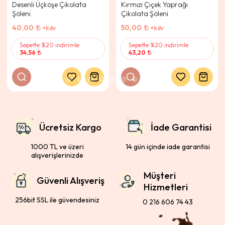
Desenli Üçköşe Çikolata
Kırmızı Çiçek Yaprağı
Şöleni
Çikolata Şöleni
40,00
50,00
+kdv
+kdv
Sepette %20 indirimle
Sepette %20 indirimle
34,56
43,20
Ücretsiz Kargo
İade Garantisi
1000 TL ve üzeri
14 gün içinde iade garantisi
alışverişlerinizde
Müşteri
Güvenli Alışveriş
Hizmetleri
256bit SSL ile güvendesiniz
0 216 606 74 43