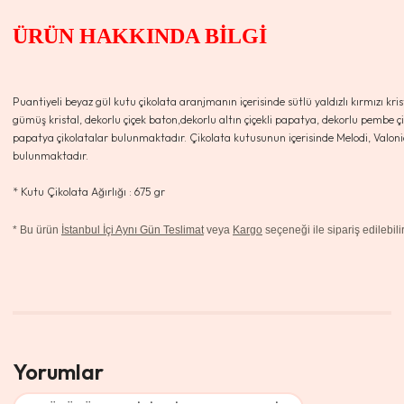
ÜRÜN HAKKINDA BİLGİ
Puantiyeli beyaz gül
kutu çikolata aranjmanın içerisinde sütlü yaldızlı kırmızı krista
gümüş kristal, dekorlu çiçek baton,dekorlu altın çiçekli papatya, dekorlu pembe çiç
papatya çikolatalar bulunmaktadır. Çikolata kutusunun içerisinde Melodi, Valonia,
bulunmaktadır.
* Kutu Çikolata Ağırlığı : 675 gr
*
Bu ürün
İstanbul İçi Aynı Gün Teslimat
veya
Kargo
seçeneği ile sipariş edilebilir
Yorumlar