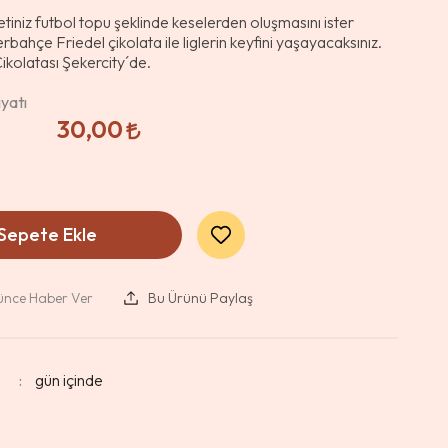
tiniz futbol topu şeklinde keselerden oluşmasını ister
rbahçe Friedel çikolata ile liglerin keyfini yaşayacaksınız.
ikolatası Şekercity´de.
yatı
30,00
Sepete Ekle
şünce Haber Ver
Bu Ürünü Paylaş