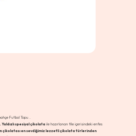
bahçe Futbol Topu...
. Yaldızlı spesiyal çikolata
ile hazırlanan file içerisindeki enfes
n çikolatası en sevdiğimiz lezzetli çikolata türlerinden