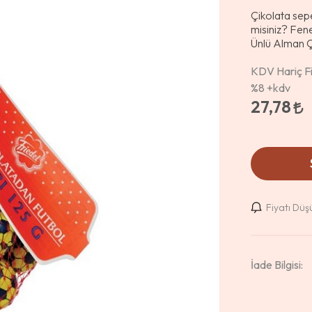
Çikolata sepe
misiniz? Fene
Ünlü Alman Ç
KDV Hariç Fi
%8
+kdv
27,78
Fiyatı Dü
İade Bilgisi: