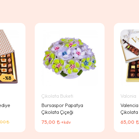
%8
Çikolata Buketi
Valonia
ediye
Bursaspor Papatya
Valencia
Çikolata Çiçeği
Çikolata
75,00
65,00
,00
+kdv