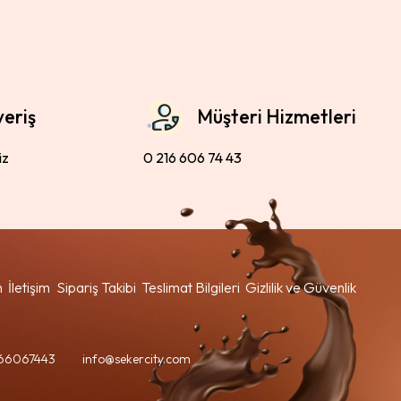
veriş
Müşteri Hizmetleri
iz
0 216 606 74 43
m
İletişim
Sipariş Takibi
Teslimat Bilgileri
Gizlilik ve Güvenlik
66067443
info@sekercity.com