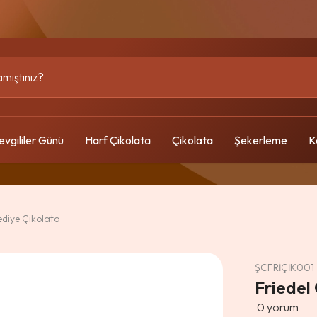
evgililer Günü
Harf Çikolata
Çikolata
Şekerleme
K
ediye Çikolata
ŞCFRİÇİK001
Friedel
0
yorum