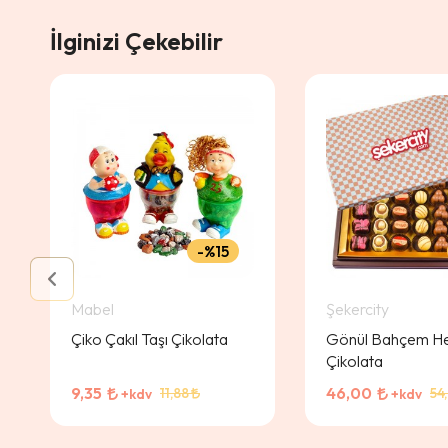
İlginizi Çekebilir
%15
Mabel
Şekercity
Çiko Çakıl Taşı Çikolata
Gönül Bahçem H
Çikolata
9,35
46,00
11,88
54
+kdv
+kdv