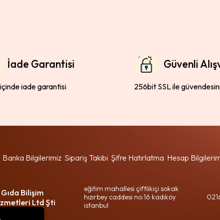
İade Garantisi
Güvenli Alış
 içinde iade garantisi
256bit SSL ile güvendesin
Banka Bilgilerimiz
Sipariş Takibi
Şifre Hatırlatma
Hesap Bilgileri
eğitim mahallesi çiftlikiçi sokak
 Gıda Bilişim
hızırbey caddesi no:16 kadıköy
021
zmetleri Ltd Şti
istanbul