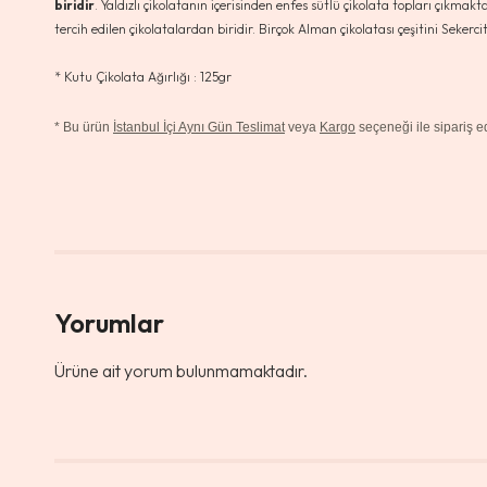
biridir
. Yaldızlı çikolatanın içerisinden enfes sütlü çikolata topları çıkmakta
tercih edilen çikolatalardan biridir. Birçok Alman çikolatası çeşitini Sekerci
* Kutu Çikolata Ağırlığı : 125gr
*
Bu ürün
İstanbul İçi Aynı Gün Teslimat
veya
Kargo
seçeneği ile sipariş edi
Yorumlar
Ürüne ait yorum bulunmamaktadır.