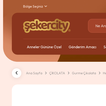
Bölge Seçiniz
Anneler Gününe Özel
Gönderim Amacı
S
Ana Sayfa
ÇİKOLATA
Gurme Çikolata
H