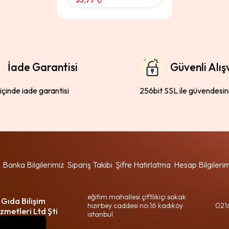
35,77
İade Garantisi
Güvenli Alış
 içinde iade garantisi
256bit SSL ile güvendesin
Banka Bilgilerimiz
Sipariş Takibi
Şifre Hatırlatma
Hesap Bilgileri
eğitim mahallesi çiftlikiçi sokak
 Gıda Bilişim
hızırbey caddesi no:16 kadıköy
021
zmetleri Ltd Şti
istanbul