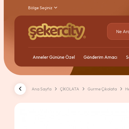
Bölge Seçiniz
Anneler Gününe Özel
Gönderim Amacı
S
Ana Sayfa
ÇİKOLATA
Gurme Çikolata
H