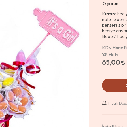
0
yorum
Kızınıza hedi
notu ile pemb
benzersiz bir
hediye arıyo
Bebek" hediy
KDV Hariç Fi
%8
+kdv
65,00
Fiyatı Dü
İade Bilgisi: