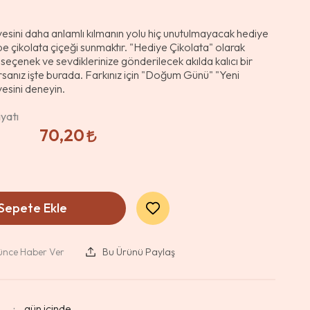
yesini daha anlamlı kılmanın yolu hiç unutulmayacak hediye
e çikolata çiçeği sunmaktır. "Hediye Çikolata" olarak
 seçenek ve sevdiklerinize gönderilecek akılda kalıcı bir
rsanız işte burada. Farkınız için "Doğum Günü" "Yeni
esini deneyin.
yatı
70,20
Sepete Ekle
şünce Haber Ver
Bu Ürünü Paylaş