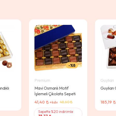
%8
Premium
Guylian
ndıklı
Mavi Osmanlı Motif
Guylian 
İşlemeli Çikolata Sepeti
41,40
185,19
48,60
+kdv
Sepette %20 indirimle