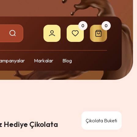
0
0
ampanyalar
Markalar
Blog
Çikolata Buketi
ız Hediye Çikolata