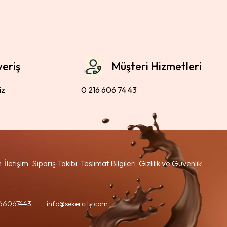
veriş
Müşteri Hizmetleri
iz
0 216 606 74 43
m
İletişim
Sipariş Takibi
Teslimat Bilgileri
Gizlilik ve Güvenlik
66067443
info@sekercity.com