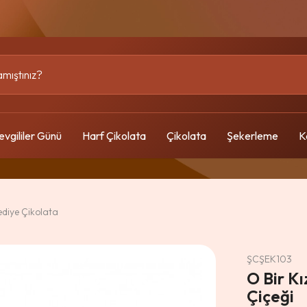
evgililer Günü
Harf Çikolata
Çikolata
Şekerleme
K
ediye Çikolata
ŞCŞEK103
O Bir K
Çiçeği