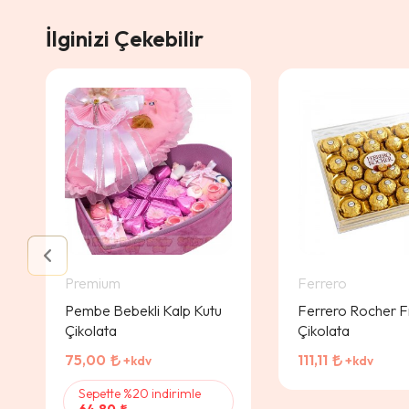
İlginizi Çekebilir
Premium
Ferrero
Pembe Bebekli Kalp Kutu
Ferrero Rocher Fı
Çikolata
Çikolata
75,00
111,11
+kdv
+kdv
Sepette %20 indirimle