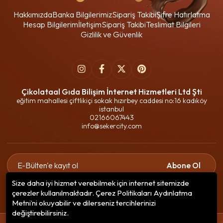
Hakkımızda
Banka Bilgilerimiz
Sipariş Takibi
Şifre Hatırlatma
Hesap Bilgilerim
İletişim
Sipariş Takibi
Teslimat Bilgileri
Gizlilik ve Güvenlik
Çikolataal Gıda Bilişim İnternet Hizmetleri Ltd Şti
eğitim mahallesi çiftlikiçi sokak hızırbey caddesi no:16 kadıköy
istanbul
02166067443
info@sekercity.com
Abone Ol
Size daha iyi hizmet verebilmek için internet sitemizde
Gizlilik politikasını
okudum ve elektronik posta almayı kabul
çerezler kullanılmaktadır. Çerez Politikaları Aydınlatma
ediyorum.
Metni’ni okuyabilir ve dilerseniz tercihlerinizi
değiştirebilirsiniz.