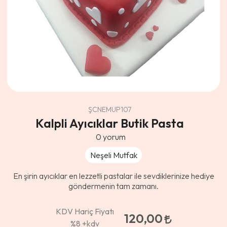
ŞCNEMUP107
Kalpli Ayıcıklar Butik Pasta
0
yorum
Neşeli Mutfak
En şirin ayıcıklar en lezzetli pastalar ile sevdiklerinize hediye
göndermenin tam zamanı.
KDV Hariç Fiyatı
120,00
%8
+kdv