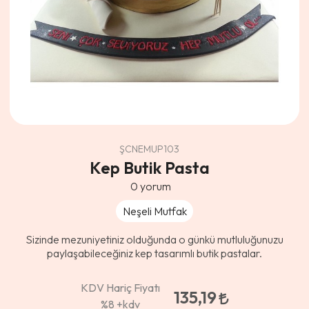
ŞCNEMUP103
Kep Butik Pasta
0
yorum
Neşeli Mutfak
Sizinde mezuniyetiniz olduğunda o günkü mutluluğunuzu
paylaşabileceğiniz kep tasarımlı butik pastalar.
KDV Hariç Fiyatı
135,19
%8
+kdv