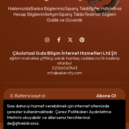
Hakkımızda
Banka Bilgilerimiz
Sipariş Takibi
Şifre Hatırlatma
Hesap Bilgilerim
İletişim
Sipariş Takibi
Teslimat Bilgileri
Gizlilik ve Güvenlik
Çikolataal Gıda Bilişim İnternet Hizmetleri Ltd Şti
eğitim mahallesi çiftlikiçi sokak hızırbey caddesi no:16 kadıköy
istanbul
02166067443
info@sekercity.com
Abone Ol
Size daha iyi hizmet verebilmek için internet sitemizde
Gizlilik politikasını
okudum ve elektronik posta almayı kabul
çerezler kullanılmaktadır. Çerez Politikaları Aydınlatma
ediyorum.
Metni’ni okuyabilir ve dilerseniz tercihlerinizi
değiştirebilirsiniz.