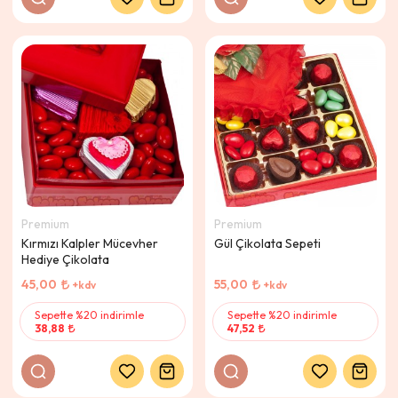
Premium
Premium
Kırmızı Kalpler Mücevher
Gül Çikolata Sepeti
Hediye Çikolata
45,00
55,00
+kdv
+kdv
Sepette %20 indirimle
Sepette %20 indirimle
38,88
47,52