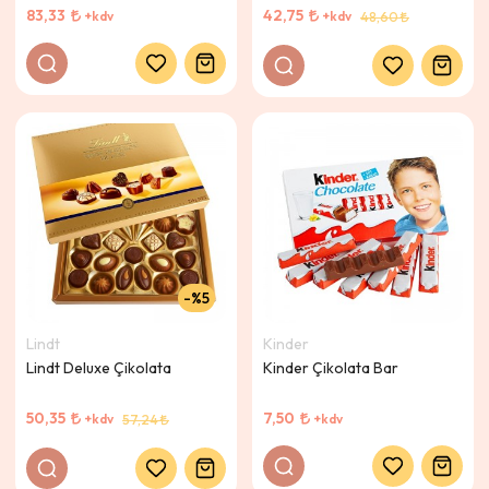
83,33
42,75
+kdv
+kdv
48,60
%5
Lindt
Kinder
Lindt Deluxe Çikolata
Kinder Çikolata Bar
50,35
7,50
+kdv
+kdv
57,24