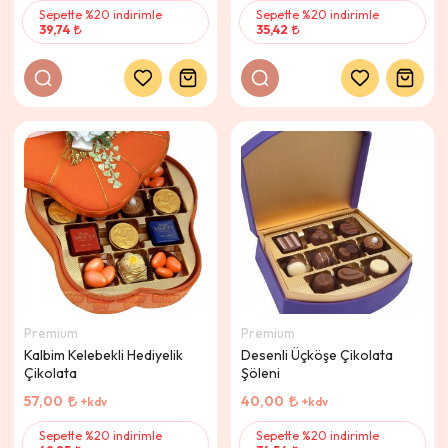
Sepette %20 indirimle
Sepette %20 indirimle
39,74
35,42
Premium
Premium
Kalbim Kelebekli Hediyelik
Desenli Üçköşe Çikolata
Çikolata
Şöleni
57,00
40,00
+kdv
+kdv
Sepette %20 indirimle
Sepette %20 indirimle