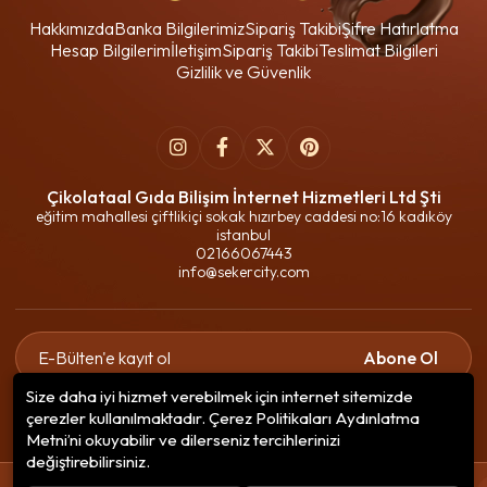
Hakkımızda
Banka Bilgilerimiz
Sipariş Takibi
Şifre Hatırlatma
Hesap Bilgilerim
İletişim
Sipariş Takibi
Teslimat Bilgileri
Gizlilik ve Güvenlik
Çikolataal Gıda Bilişim İnternet Hizmetleri Ltd Şti
eğitim mahallesi çiftlikiçi sokak hızırbey caddesi no:16 kadıköy
istanbul
02166067443
info@sekercity.com
Abone Ol
Size daha iyi hizmet verebilmek için internet sitemizde
Gizlilik politikasını
okudum ve elektronik posta almayı kabul
çerezler kullanılmaktadır. Çerez Politikaları Aydınlatma
ediyorum.
Metni’ni okuyabilir ve dilerseniz tercihlerinizi
değiştirebilirsiniz.