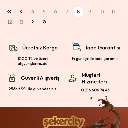
4
5
6
7
8
9
10
11
12
13
Ücretsiz Kargo
İade Garantisi
1000 TL ve üzeri
14 gün içinde iade garantisi
alışverişlerinizde
Müşteri
Güvenli Alışveriş
Hizmetleri
256bit SSL ile güvendesiniz
0 216 606 74 43