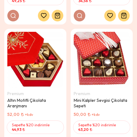
49,25
34,56
Premium
Premium
Altın Motifli Çikolata
Mini Kalpler Sevgisi Çikolata
Aranjmanı
Sepeti
52,00
50,00
+kdv
+kdv
Sepette %20 indirimle
Sepette %20 indirimle
44,93
43,20