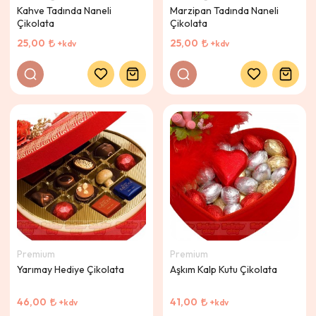
Kahve Tadında Naneli
Marzipan Tadında Naneli
Çikolata
Çikolata
25,00
25,00
+kdv
+kdv
Premium
Premium
Yarımay Hediye Çikolata
Aşkım Kalp Kutu Çikolata
46,00
41,00
+kdv
+kdv