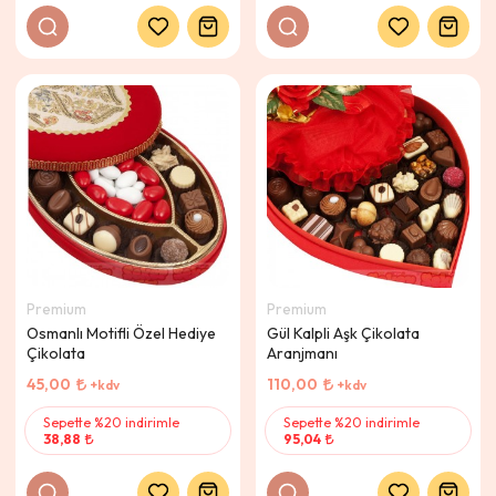
Premium
Premium
Osmanlı Motifli Özel Hediye
Gül Kalpli Aşk Çikolata
Çikolata
Aranjmanı
45,00
110,00
+kdv
+kdv
Sepette %20 indirimle
Sepette %20 indirimle
38,88
95,04