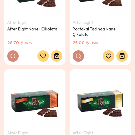
After Eight
After Eight
After Eight Naneli Çikolata
Portakal Tadında Naneli
Çikolata
28,70
25,00
+kdv
+kdv
After Eight
After Eight