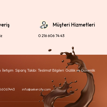
veriş
Müşteri Hizmetleri
iz
0 216 606 74 43
m
İletişim
Sipariş Takibi
Teslimat Bilgileri
Gizlilik ve Güvenlik
66067443
info@sekercity.com