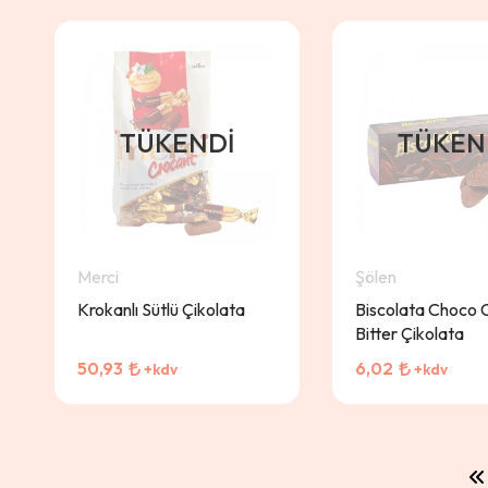
TÜKENDI
TÜKEN
Merci
Şölen
Krokanlı Sütlü Çikolata
Biscolata Choco 
Bitter Çikolata
50,93
6,02
+kdv
+kdv