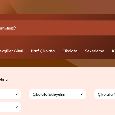
evgililer Günü
Harf Çikolata
Çikolata
Şekerleme
K
olata
Çikolata Ekleyelim
Çikolata 