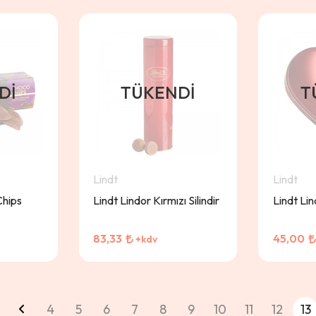
DI
TÜKENDI
T
Lindt
Lindt
Chips
Lindt Lindor Kırmızı Silindir
Lindt Li
83,33
45,00
+kdv
4
5
6
7
8
9
10
11
12
13