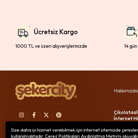
Ücretsiz Kargo
1000 TL ve üzeri alışverişlerinizde
14 gün
Hakkımızda
Çikolataal
İnternet Hi
Size daha iyi hizmet verebilmek için internet sitemizde çerezle
kullanılmaktadır. Çerez Politikaları Aydınlatma Metni’ni okuyabi