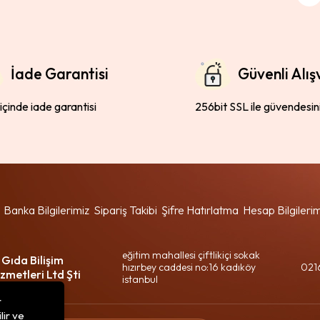
İade Garantisi
Güvenli Alış
 içinde iade garantisi
256bit SSL ile güvendesin
Banka Bilgilerimiz
Sipariş Takibi
Şifre Hatırlatma
Hesap Bilgileri
eğitim mahallesi çiftlikiçi sokak
 Gıda Bilişim
hızırbey caddesi no:16 kadıköy
021
zmetleri Ltd Şti
istanbul
r
lir ve