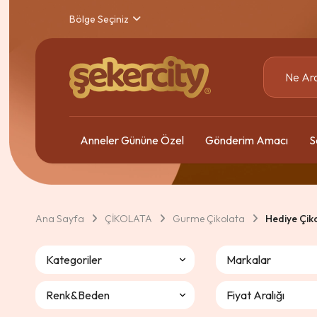
Bölge Seçiniz
Anneler Gününe Özel
Gönderim Amacı
S
Ana Sayfa
ÇİKOLATA
Gurme Çikolata
Hediye Çik
Kategoriler
Markalar
Renk&Beden
Fiyat Aralığı