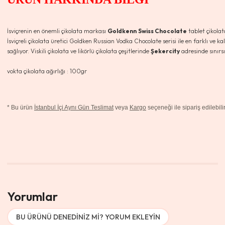
İsviçrenin en önemli çikolata markası
Goldkenn
Swiss Chocolate
tablet çikolat
İsviçreli çikolata üretici Goldken Russian Vodka Chocolate serisi ile en farklı ve kal
sağlıyor. Viskili çikolata ve likörlü çikolata çeşitlerinde
Şekercity
adresinde sınırsı
vokta çikolata ağırlığı : 100gr
*
Bu ürün
İstanbul İçi Aynı Gün Teslimat
veya
Kargo
seçeneği ile sipariş edilebilir
Yorumlar
BU ÜRÜNÜ DENEDINIZ MI? YORUM EKLEYIN