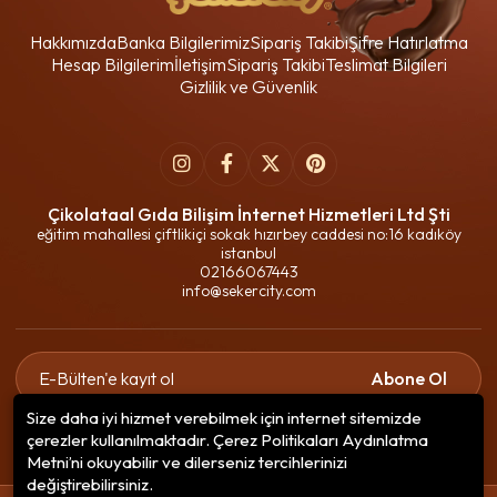
Hakkımızda
Banka Bilgilerimiz
Sipariş Takibi
Şifre Hatırlatma
Hesap Bilgilerim
İletişim
Sipariş Takibi
Teslimat Bilgileri
Gizlilik ve Güvenlik
Çikolataal Gıda Bilişim İnternet Hizmetleri Ltd Şti
eğitim mahallesi çiftlikiçi sokak hızırbey caddesi no:16 kadıköy
istanbul
02166067443
info@sekercity.com
Abone Ol
Size daha iyi hizmet verebilmek için internet sitemizde
Gizlilik politikasını
okudum ve elektronik posta almayı kabul
çerezler kullanılmaktadır. Çerez Politikaları Aydınlatma
ediyorum.
Metni’ni okuyabilir ve dilerseniz tercihlerinizi
değiştirebilirsiniz.