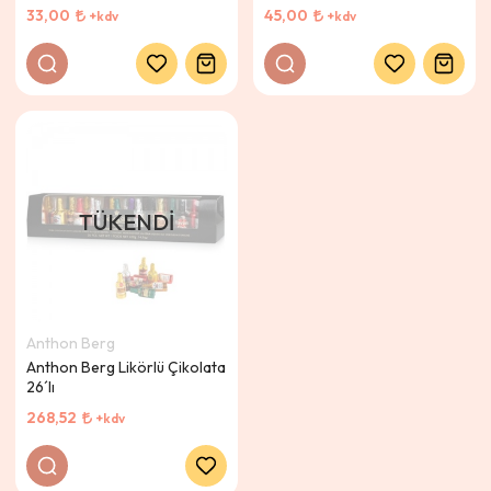
33,00
45,00
+kdv
+kdv
TÜKENDI
Anthon Berg
Anthon Berg Likörlü Çikolata
26´lı
268,52
+kdv