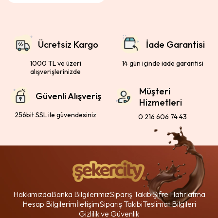
Ücretsiz Kargo
İade Garantisi
1000 TL ve üzeri
14 gün içinde iade garantisi
alışverişlerinizde
Müşteri
Güvenli Alışveriş
Hizmetleri
256bit SSL ile güvendesiniz
0 216 606 74 43
Hakkımızda
Banka Bilgilerimiz
Sipariş Takibi
Şifre Hatırlatma
Hesap Bilgilerim
İletişim
Sipariş Takibi
Teslimat Bilgileri
Gizlilik ve Güvenlik