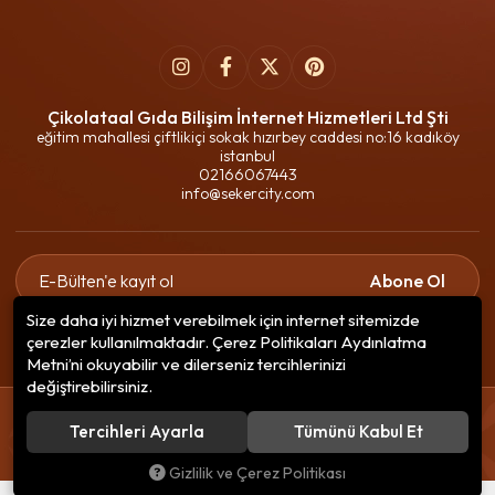
Çikolataal Gıda Bilişim İnternet Hizmetleri Ltd Şti
eğitim mahallesi çiftlikiçi sokak hızırbey caddesi no:16 kadıköy
istanbul
02166067443
info@sekercity.com
Abone Ol
Size daha iyi hizmet verebilmek için internet sitemizde
Gizlilik politikasını
okudum ve elektronik posta almayı kabul
çerezler kullanılmaktadır. Çerez Politikaları Aydınlatma
ediyorum.
Metni’ni okuyabilir ve dilerseniz tercihlerinizi
değiştirebilirsiniz.
© 2020
Çikolataal Gıda Bilişim
. Tüm hakları saklıdır.
Tercihleri Ayarla
Tümünü Kabul Et
256 BitSSL
Encryption
Gizlilik ve Çerez Politikası
®