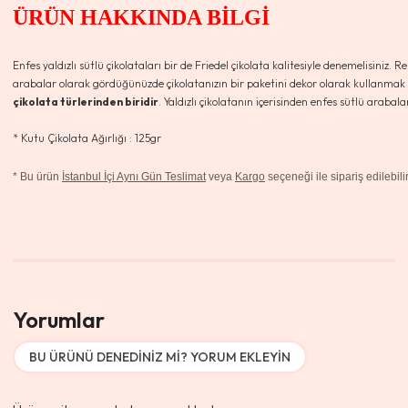
ÜRÜN HAKKINDA BİLGİ
Enfes yaldızlı sütlü çikolataları bir de Friedel çikolata kalitesiyle denemelisiniz. Re
arabalar olarak gördüğünüzde çikolatanızın bir paketini dekor olarak kullanmak i
çikolata türlerinden biridir
. Yaldızlı çikolatanın içerisinden enfes sütlü araba
* Kutu Çikolata Ağırlığı : 125gr
*
Bu ürün
İstanbul İçi Aynı Gün Teslimat
veya
Kargo
seçeneği ile sipariş edilebilir
Yorumlar
BU ÜRÜNÜ DENEDINIZ MI? YORUM EKLEYIN