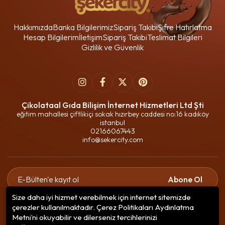
Hakkımızda
Banka Bilgilerimiz
Sipariş Takibi
Şifre Hatırlatma
Hesap Bilgilerim
İletişim
Sipariş Takibi
Teslimat Bilgileri
Gizlilik ve Güvenlik
Çikolataal Gıda Bilişim İnternet Hizmetleri Ltd Şti
eğitim mahallesi çiftlikiçi sokak hızırbey caddesi no:16 kadıköy
istanbul
02166067443
info@sekercity.com
Abone Ol
Size daha iyi hizmet verebilmek için internet sitemizde
Gizlilik politikasını
okudum ve elektronik posta almayı kabul
çerezler kullanılmaktadır. Çerez Politikaları Aydınlatma
ediyorum.
Metni’ni okuyabilir ve dilerseniz tercihlerinizi