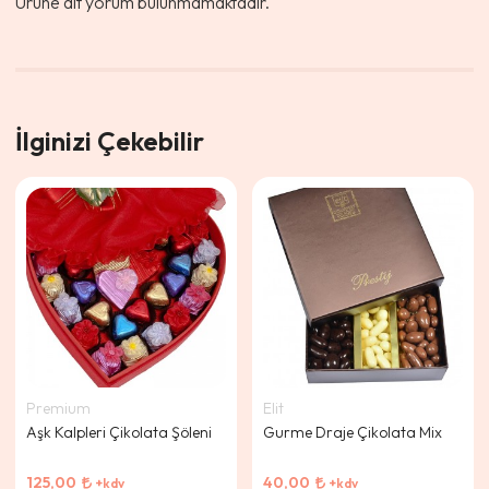
Ürüne ait yorum bulunmamaktadır.
İlginizi Çekebilir
Premium
Elit
Aşk Kalpleri Çikolata Şöleni
Gurme Draje Çikolata Mix
125,00
40,00
+kdv
+kdv