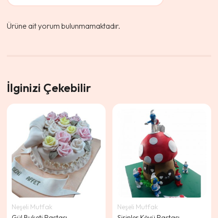
Ürüne ait yorum bulunmamaktadır.
İlginizi Çekebilir
Neşeli Mutfak
Neşeli Mutfak
Gül Buketi Pastası
Şirinler Köyü Pastası