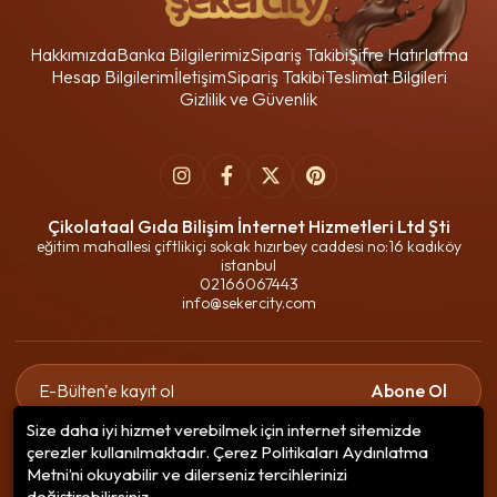
Hakkımızda
Banka Bilgilerimiz
Sipariş Takibi
Şifre Hatırlatma
Hesap Bilgilerim
İletişim
Sipariş Takibi
Teslimat Bilgileri
Gizlilik ve Güvenlik
Çikolataal Gıda Bilişim İnternet Hizmetleri Ltd Şti
eğitim mahallesi çiftlikiçi sokak hızırbey caddesi no:16 kadıköy
istanbul
02166067443
info@sekercity.com
Abone Ol
Size daha iyi hizmet verebilmek için internet sitemizde
Gizlilik politikasını
okudum ve elektronik posta almayı kabul
çerezler kullanılmaktadır. Çerez Politikaları Aydınlatma
ediyorum.
Metni’ni okuyabilir ve dilerseniz tercihlerinizi
değiştirebilirsiniz.