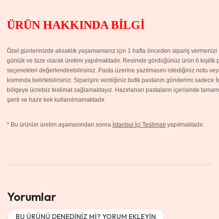
ÜRÜN HAKKINDA BİLGİ
Özel günlerinizde aksaklık yaşamamanız için 1 hafta önceden sipariş vermenizi ta
günlük ve taze olarak üretimi yapılmaktadır. Resimde gördüğünüz ürün 6 kişilik pa
seçenekleri değerlendirebilirsiniz. Pasta üzerine yazılmasını istediğiniz notu v
kısmında belirtebilirsiniz. Siparişini verdiğiniz butik pastanın gönderimi sadece 
bölgeye ücretsiz teslimat sağlamaktayız. Hazırlanan pastaların içerisinde tamame
şanti ve hazır kek kullanılmamaktadır.
*
Bu ürünün üretim aşamasından sonra
İstanbul İçi Teslimatı
yapılmaktadır.
Yorumlar
BU ÜRÜNÜ DENEDINIZ MI? YORUM EKLEYIN