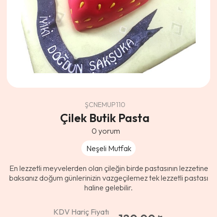
ŞCNEMUP110
Çilek Butik Pasta
0
yorum
Neşeli Mutfak
En lezzetli meyvelerden olan çileğin birde pastasının lezzetine
baksanız doğum günlerinizin vazgeçilemez tek lezzetli pastası
haline gelebilir.
KDV Hariç Fiyatı