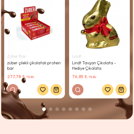
Züber Bar
Lindt
züber çilekli çikolatalı protein
Lindt Tavşan Çikolata -
bar
Hediye Çikolata
277,78
76,85
+kdv
+kdv