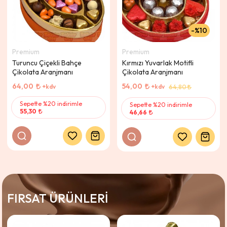
%10
Premium
Premium
Turuncu Çiçekli Bahçe
Kırmızı Yuvarlak Motifli
Çikolata Aranjmanı
Çikolata Aranjmanı
64,00
54,00
+kdv
+kdv
64,80
Sepette %20 indirimle
Sepette %20 indirimle
55,30
46,66
FIRSAT ÜRÜNLERİ