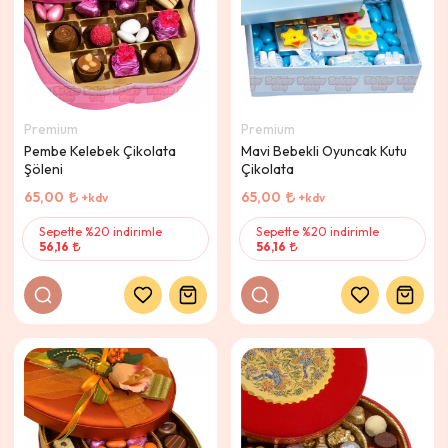
Premium
Premium
Pembe Kelebek Çikolata
Mavi Bebekli Oyuncak Kutu
Şöleni
Çikolata
65,00
65,00
+kdv
+kdv
Sepette %20 indirimle
Sepette %20 indirimle
56,16
56,16