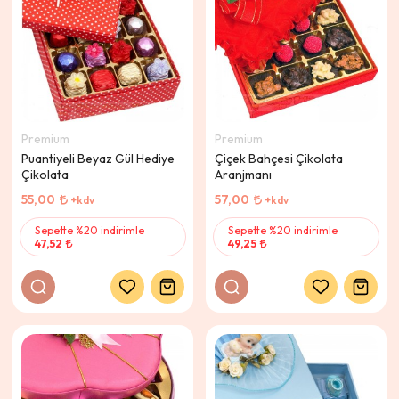
Premium
Premium
Puantiyeli Beyaz Gül Hediye
Çiçek Bahçesi Çikolata
Çikolata
Aranjmanı
55,00
57,00
+kdv
+kdv
Sepette %20 indirimle
Sepette %20 indirimle
47,52
49,25