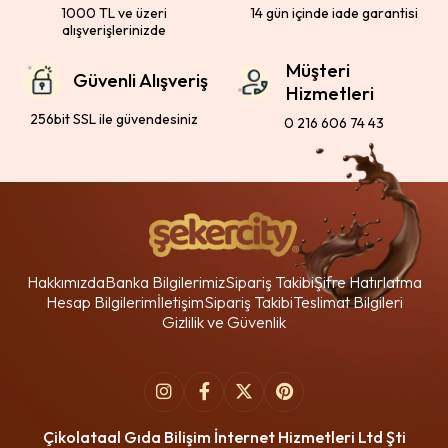
1000 TL ve üzeri
14 gün içinde iade garantisi
alışverişlerinizde
Müşteri
Güvenli Alışveriş
Hizmetleri
256bit SSL ile güvendesiniz
0 216 606 74 43
Hakkımızda
Banka Bilgilerimiz
Sipariş Takibi
Şifre Hatırlatma
Hesap Bilgilerim
İletişim
Sipariş Takibi
Teslimat Bilgileri
Gizlilik ve Güvenlik
Çikolataal Gıda Bilişim İnternet Hizmetleri Ltd Şti