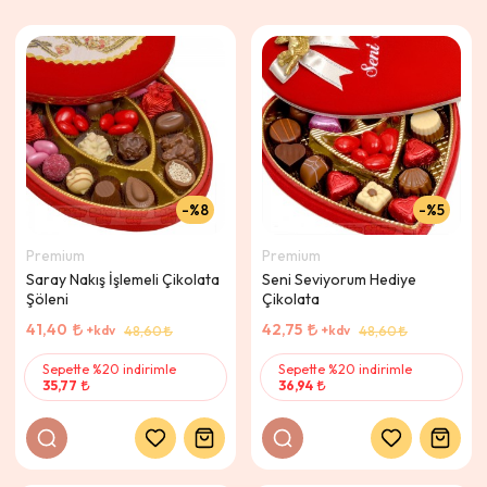
%8
%5
Premium
Premium
Saray Nakış İşlemeli Çikolata
Seni Seviyorum Hediye
Şöleni
Çikolata
41,40
42,75
+kdv
+kdv
48,60
48,60
Sepette %20 indirimle
Sepette %20 indirimle
35,77
36,94