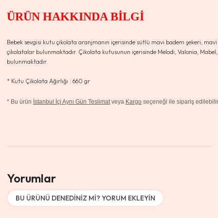
ÜRÜN HAKKINDA BİLGİ
Bebek sevgisi kutu çikolata aranjmanın içerisinde sütlü mavi badem şekeri, mav
çikolatalar bulunmaktadır. Çikolata kutusunun içerisinde Melodi, Valonia, Mabel, 
bulunmaktadır.
* Kutu Çikolata Ağırlığı : 660 gr
*
Bu ürün
İstanbul İçi Aynı Gün Teslimat
veya
Kargo
seçeneği ile sipariş edilebilir
Yorumlar
BU ÜRÜNÜ DENEDINIZ MI? YORUM EKLEYIN