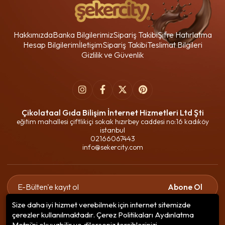
Hakkımızda
Banka Bilgilerimiz
Sipariş Takibi
Şifre Hatırlatma
Hesap Bilgilerim
İletişim
Sipariş Takibi
Teslimat Bilgileri
Gizlilik ve Güvenlik
Çikolataal Gıda Bilişim İnternet Hizmetleri Ltd Şti
eğitim mahallesi çiftlikiçi sokak hızırbey caddesi no:16 kadıköy
istanbul
02166067443
info@sekercity.com
Abone Ol
Size daha iyi hizmet verebilmek için internet sitemizde
Gizlilik politikasını
okudum ve elektronik posta almayı kabul
çerezler kullanılmaktadır. Çerez Politikaları Aydınlatma
ediyorum.
Metni’ni okuyabilir ve dilerseniz tercihlerinizi