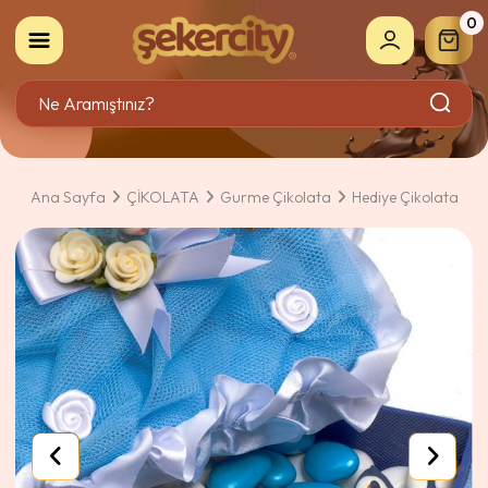
0
Ana Sayfa
ÇİKOLATA
Gurme Çikolata
Hediye Çikolata