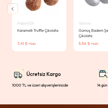
Mabel/Elit
Valonia
Karamelli Truffle Çikolata
Gümüş Badem Şe
Çikolata
7,41
5,56
+kdv
+kdv
Ücretsiz Kargo
1000 TL ve üzeri alışverişlerinizde
14 gün