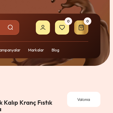
0
0
ampanyalar
Markalar
Blog
Valonia
 Kalıp Kranç Fıstık
a