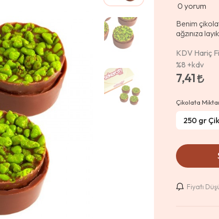
0
yorum
Benim çikolat
ağzınıza layık
KDV Hariç Fi
%8
+kdv
7,41
Çikolata Mikta
Fiyatı Dü