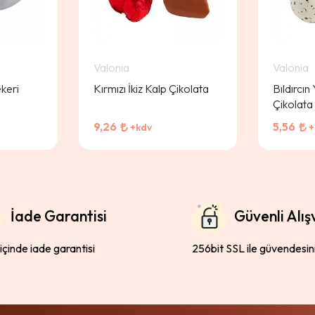
Valonia
Valonia
keri
Kırmızı İkiz Kalp Çikolata
Bıldırcın
Çikolata
9,26
5,56
+kdv
+
İade Garantisi
Güvenli Alış
 içinde iade garantisi
256bit SSL ile güvendesin