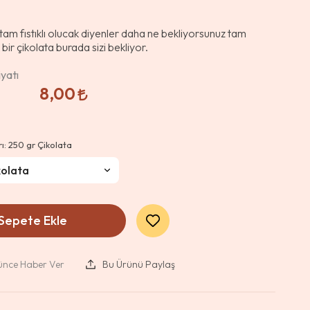
am fıstıklı olucak diyenler daha ne bekliyorsunuz tam
 bir çikolata burada sizi bekliyor.
yatı
8,00
rı:
250 gr Çikolata
Sepete Ekle
şünce Haber Ver
Bu Ürünü Paylaş