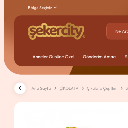
Bölge Seçiniz
Anneler Gününe Özel
Gönderim Amacı
S
Ana Sayfa
ÇİKOLATA
Çikolata Çeşitleri
S