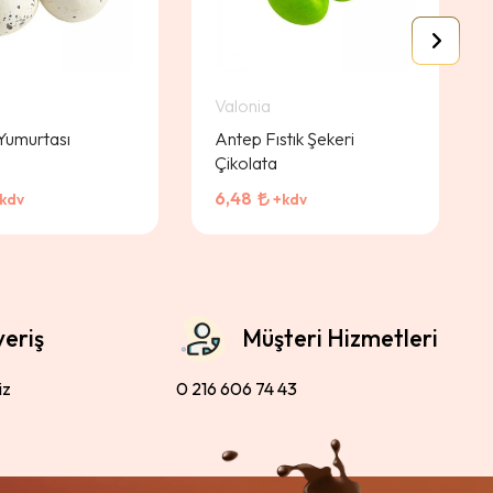
Valonia
 Yumurtası
Antep Fıstık Şekeri
Çikolata
6,48
kdv
+kdv
veriş
Müşteri Hizmetleri
iz
0 216 606 74 43