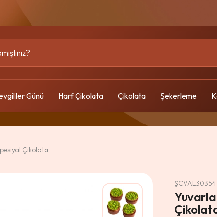
evgililer Günü
Harf Çikolata
Çikolata
Şekerleme
K
pesiyal Çikolata
ŞCVAL30354
Yuvarlak
Çikolat