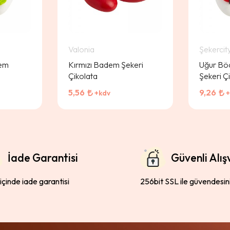
Valonia
Şekercit
dem
Kırmızı Badem Şekeri
Uğur Bö
Çikolata
Şekeri Ç
5,56
9,26
+kdv
+
İade Garantisi
Güvenli Alış
 içinde iade garantisi
256bit SSL ile güvendesin