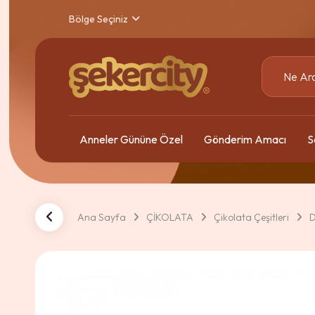
Bölge Seçiniz
Anneler Gününe Özel
Gönderim Amacı
S
Ana Sayfa
ÇİKOLATA
Çikolata Çeşitleri
D