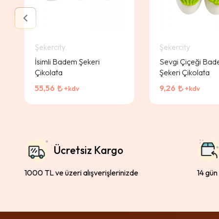
Şekercity
Şekercity
İsimli Badem Şekeri
Sevgi Çiçeği Ba
Çikolata
Şekeri Çikolata
55,56
9,26
+kdv
+kdv
Ücretsiz Kargo
1000 TL ve üzeri alışverişlerinizde
14 gün