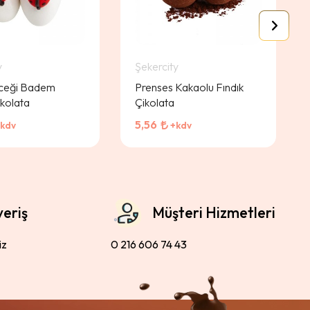
y
Şekercity
ceği Badem
Prenses Kakaolu Fındık
ikolata
Çikolata
5,56
kdv
+kdv
veriş
Müşteri Hizmetleri
iz
0 216 606 74 43