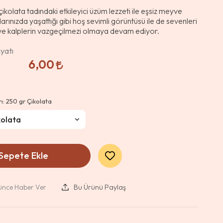
ikolata tadındaki etkileyici üzüm lezzeti ile eşsiz meyve
arınızda yaşattığı gibi hoş sevimli görüntüsü ile de sevenleri
n ve kalplerin vazgeçilmezi olmaya devam ediyor.
yatı
6,00
rı:
250 gr Çikolata
Sepete Ekle
şünce Haber Ver
Bu Ürünü Paylaş