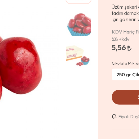
Üzüm şekeri ç
tadını damakl
için gözleri
KDV Hariç Fi
%8
+kdv
5,56
Çikolata Mikta
Fiyatı Dü