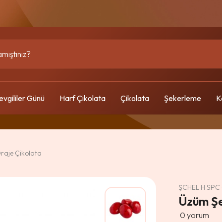
evgililer Günü
Harf Çikolata
Çikolata
Şekerleme
K
raje Çikolata
ŞCHEL H SPC
Üzüm Şe
0
yorum