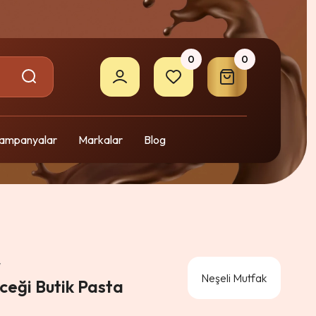
0
0
ampanyalar
Markalar
Blog
7
Neşeli Mutfak
ceği Butik Pasta