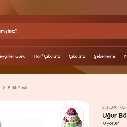
evgililer Günü
Harf Çikolata
Çikolata
Şekerleme
K
Butik Pasta
ŞCNEMUP02
Uğur Bö
0
yorum