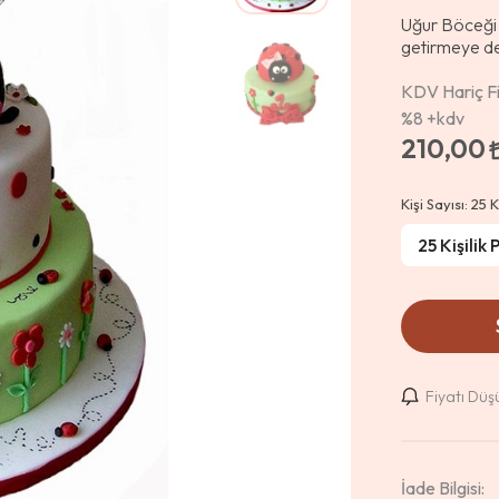
Uğur Böceği 
getirmeye d
KDV Hariç Fi
%8
+kdv
210,00
Kişi Sayısı:
25 K
Fiyatı Dü
İade Bilgisi: