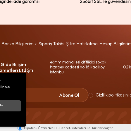
 içinde iade garantisi
256bit SSL ile güvendesin
Banka Bilgilerimiz
Sipariş Takibi
Şifre Hatırlatma
Hesap Bilgileri
eğitim mahallesi çiftlikiçi sokak
 Gıda Bilişim
hızırbey caddesi no:16 kadıköy
021
zmetleri Ltd Şti
istanbul
r
lir ve
Gizlilik politikasını
o
Abone Ol
Et
®
Hipotenüs
Yeni Nesil E-Ticaret Sistemleri ile Hazırlanmıştır.