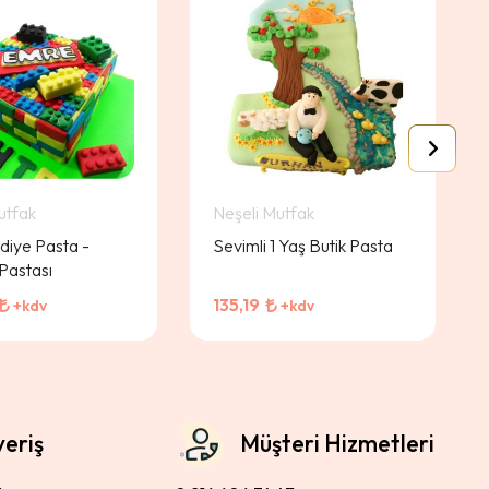
utfak
Neşeli Mutfak
iye Pasta -
Sevimli 1 Yaş Butik Pasta
Pastası
135,19
+kdv
+kdv
veriş
Müşteri Hizmetleri