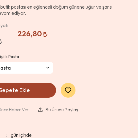
butik pastası en eğlenceli doğum günene uğur ve şans
evam ediyor.
yatı
226,80
işilik Pasta
Sepete Ekle
şünce Haber Ver
Bu Ürünü Paylaş