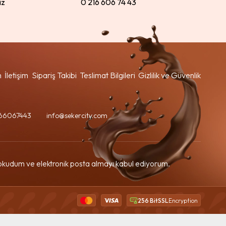
iz
0 216 606 74 43
m
İletişim
Sipariş Takibi
Teslimat Bilgileri
Gizlilik ve Güvenlik
66067443
info@sekercity.com
kudum ve elektronik posta almayı kabul ediyorum.
256 BitSSL
Encryption