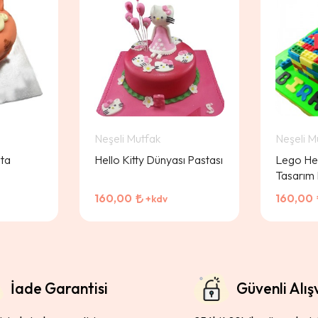
Neşeli Mutfak
Neşeli M
sta
Hello Kitty Dünyası Pastası
Lego Hed
Tasarım 
160,00
160,00
+kdv
İade Garantisi
Güvenli Alış