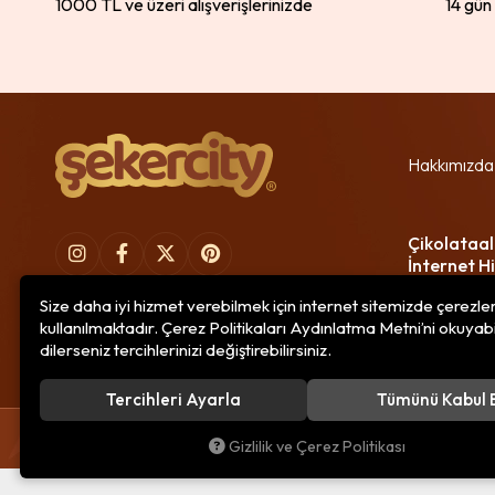
1000 TL ve üzeri alışverişlerinizde
14 gün
Hakkımızda
Çikolataal
İnternet Hi
Size daha iyi hizmet verebilmek için internet sitemizde çerezle
kullanılmaktadır. Çerez Politikaları Aydınlatma Metni’ni okuyabi
dilerseniz tercihlerinizi değiştirebilirsiniz.
Tercihleri Ayarla
Tümünü Kabul 
© 2020
Çikolataal Gıda Bilişim
. Tüm hakları saklıdır.
Gizlilik ve Çerez Politikası