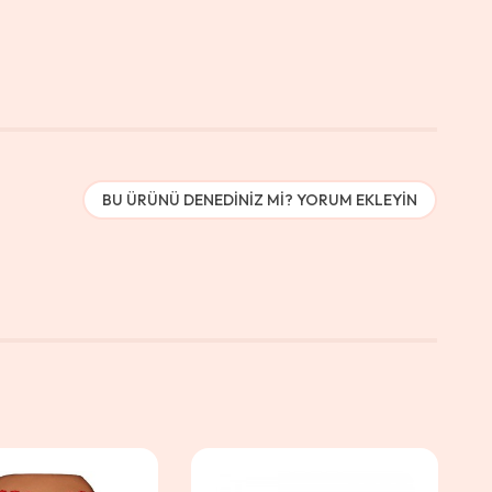
BU ÜRÜNÜ DENEDINIZ MI? YORUM EKLEYIN