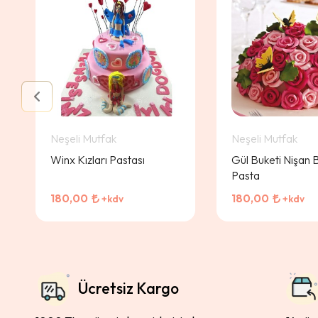
Neşeli Mutfak
Neşeli Mutfak
Winx Kızları Pastası
Gül Buketi Nişan B
Pasta
180,00
180,00
+kdv
+kdv
Ücretsiz Kargo