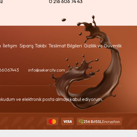
iz
0 216 606 74 43
m
İletişim
Sipariş Takibi
Teslimat Bilgileri
Gizlilik ve Güvenlik
66067443
info@sekercity.com
kudum ve elektronik posta almayı kabul ediyorum.
256 BitSSL
Encryption