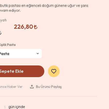
butik pastası en eğlenceli doğum günene uğur ve şans
evam ediyor.
yatı
226,80
işilik Pasta
Sepete Ekle
şünce Haber Ver
Bu Ürünü Paylaş