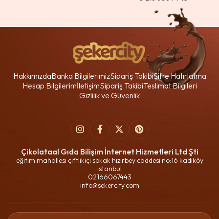
Hakkımızda
Banka Bilgilerimiz
Sipariş Takibi
Şifre Hatırlatma
Hesap Bilgilerim
İletişim
Sipariş Takibi
Teslimat Bilgileri
Gizlilik ve Güvenlik
Çikolataal Gıda Bilişim İnternet Hizmetleri Ltd Şti
eğitim mahallesi çiftlikiçi sokak hızırbey caddesi no:16 kadıköy
istanbul
02166067443
info@sekercity.com