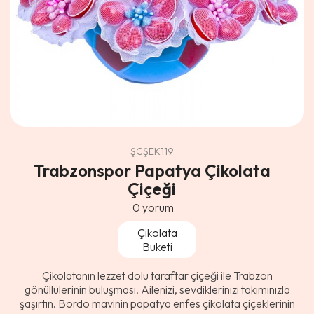
ŞCŞEK119
Trabzonspor Papatya Çikolata
Çiçeği
0
yorum
Çikolata
Buketi
Çikolatanın lezzet dolu taraftar çiçeği ile Trabzon
gönüllülerinin buluşması. Ailenizi, sevdiklerinizi takımınızla
şaşırtın. Bordo mavinin papatya enfes çikolata çiçeklerinin