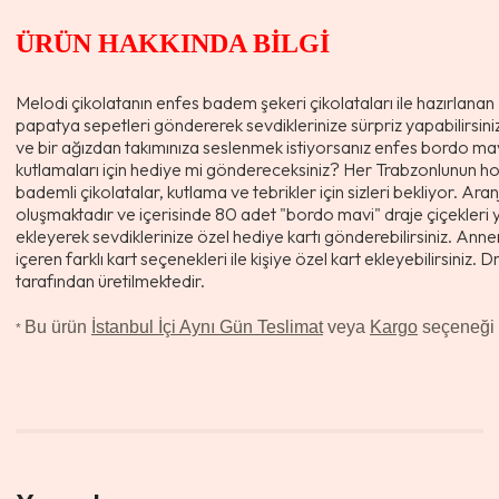
ÜRÜN HAKKINDA BİLGİ
Melodi çikolatanın enfes badem şekeri çikolataları ile hazırlanan
papatya sepetleri göndererek sevdiklerinize sürpriz yapabilirsini
ve bir ağızdan takımınıza seslenmek istiyorsanız enfes bordo mavi 
kutlamaları için hediye mi göndereceksiniz? Her Trabzonlunun h
bademli çikolatalar, kutlama ve tebrikler için sizleri bekliyor. Ara
oluşmaktadır ve içerisinde 80 adet "bordo mavi" draje çiçekleri y
ekleyerek sevdiklerinize özel hediye kartı gönderebilirsiniz. Annen
içeren farklı kart seçenekleri ile kişiye özel kart ekleyebilirsiniz.
tarafından üretilmektedir.
Bu ürün
İstanbul İçi Aynı Gün Teslimat
veya
Kargo
seçeneği il
*