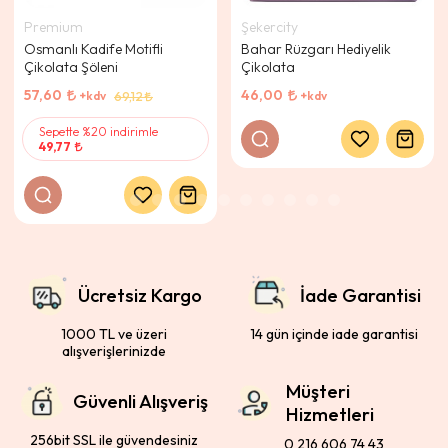
Premium
Şekercity
Osmanlı Kadife Motifli
Bahar Rüzgarı Hediyelik
Çikolata Şöleni
Çikolata
57,60
46,00
+kdv
+kdv
69,12
Sepette %20 indirimle
49,77
Ücretsiz Kargo
İade Garantisi
1000 TL ve üzeri
14 gün içinde iade garantisi
alışverişlerinizde
Müşteri
Güvenli Alışveriş
Hizmetleri
256bit SSL ile güvendesiniz
0 216 606 74 43