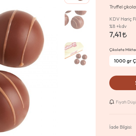
Truffel çikol
KDV Hariç Fi
%8
+kdv
7,41
Çikolata Mikta
Fiyatı Dü
İade Bilgisi: