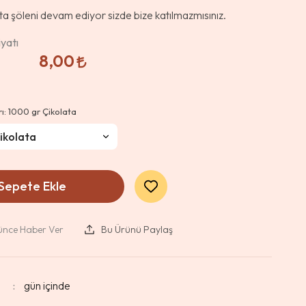
ata şöleni devam ediyor sizde bize katılmazmısınız.
yatı
8,00
rı:
1000 gr Çikolata
Sepete Ekle
şünce Haber Ver
Bu Ürünü Paylaş