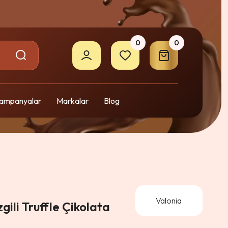
0
0
ampanyalar
Markalar
Blog
2
Valonia
zgili Truffle Çikolata