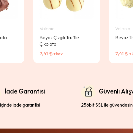
Valonia
Valonia
lata
Beyaz Çizgili Truffle
Beyaz Tr
Çikolata
7,41
7,41
+kdv
+
İade Garantisi
Güvenli Alış
 içinde iade garantisi
256bit SSL ile güvendesin