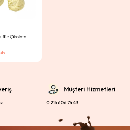
uffle Çikolata
kdv
veriş
Müşteri Hizmetleri
iz
0 216 606 74 43