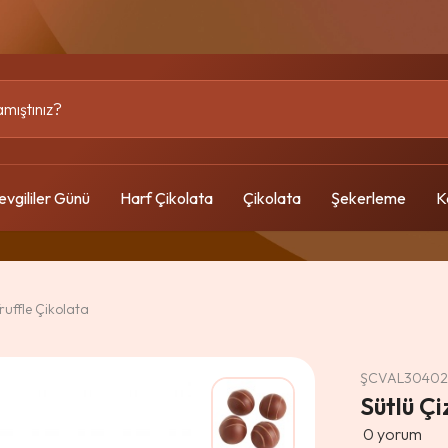
evgililer Günü
Harf Çikolata
Çikolata
Şekerleme
K
ruffle Çikolata
ŞCVAL3040
Sütlü Çi
0
yorum