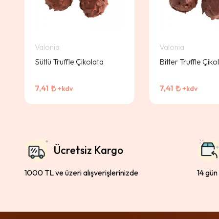
Valonia
Valonia
Sütlü Truffle Çikolata
Bitter Truffle Çiko
7,41
7,41
+kdv
+kdv
Ücretsiz Kargo
1000 TL ve üzeri alışverişlerinizde
14 gün