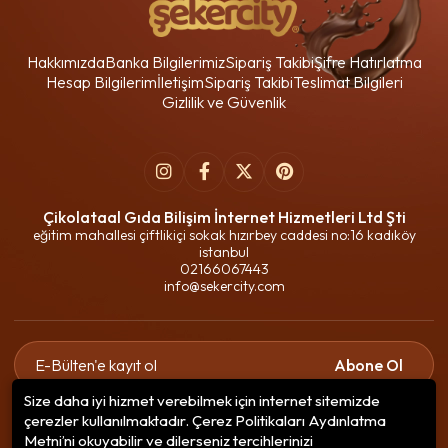
Hakkımızda
Banka Bilgilerimiz
Sipariş Takibi
Şifre Hatırlatma
Hesap Bilgilerim
İletişim
Sipariş Takibi
Teslimat Bilgileri
Gizlilik ve Güvenlik
Çikolataal Gıda Bilişim İnternet Hizmetleri Ltd Şti
eğitim mahallesi çiftlikiçi sokak hızırbey caddesi no:16 kadıköy
istanbul
02166067443
info@sekercity.com
Abone Ol
Size daha iyi hizmet verebilmek için internet sitemizde
Gizlilik politikasını
okudum ve elektronik posta almayı kabul
çerezler kullanılmaktadır. Çerez Politikaları Aydınlatma
ediyorum.
Metni’ni okuyabilir ve dilerseniz tercihlerinizi