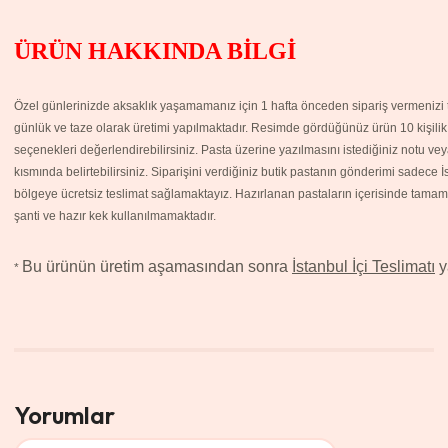
ÜRÜN HAKKINDA BİLGİ
Özel günlerinizde aksaklık yaşamamanız için 1 hafta önceden sipariş vermenizi ta
günlük ve taze olarak üretimi yapılmaktadır. Resimde gördüğünüz ürün 10 kişilik p
seçenekleri değerlendirebilirsiniz. Pasta üzerine yazılmasını istediğiniz notu v
kısmında belirtebilirsiniz. Siparişini verdiğiniz butik pastanın gönderimi sadece 
bölgeye ücretsiz teslimat sağlamaktayız.
Hazırlanan pastaların içerisinde tamame
şanti ve hazır kek kullanılmamaktadır.
Bu ürünün üretim aşamasından sonra
İstanbul İçi Teslimatı
y
*
Yorumlar