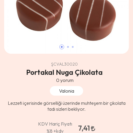
ŞCVAL30020
Portakal Nuga Çikolata
0
yorum
Valonia
Lezzeti içerisinde görselliği üzerinde muhteşem bir çikolata
tadı sizleri bekliyor.
KDV Hariç Fiyatı
7,41
%8
+kdv