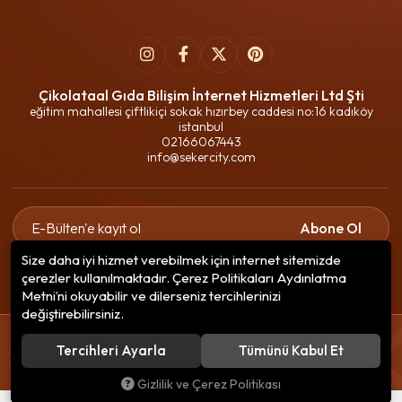
Çikolataal Gıda Bilişim İnternet Hizmetleri Ltd Şti
eğitim mahallesi çiftlikiçi sokak hızırbey caddesi no:16 kadıköy
istanbul
02166067443
info@sekercity.com
Abone Ol
Size daha iyi hizmet verebilmek için internet sitemizde
Gizlilik politikasını
okudum ve elektronik posta almayı kabul
çerezler kullanılmaktadır. Çerez Politikaları Aydınlatma
ediyorum.
Metni’ni okuyabilir ve dilerseniz tercihlerinizi
değiştirebilirsiniz.
© 2020
Çikolataal Gıda Bilişim
. Tüm hakları saklıdır.
Tercihleri Ayarla
Tümünü Kabul Et
256 BitSSL
Encryption
Gizlilik ve Çerez Politikası
®