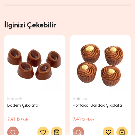
İlginizi Çekebilir
Mabel/Elit
Valonia
Badem Çikolata
Portakal Bardak Çikolata
7,41
7,41
+kdv
+kdv