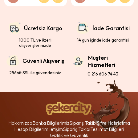
Ücretsiz Kargo
İade Garantisi
1000 TL ve üzeri
14 gün içinde iade garantisi
alışverişlerinizde
Müşteri
Güvenli Alışveriş
Hizmetleri
256bit SSL ile güvendesiniz
0 216 606 74 43
Hakkımızda
Banka Bilgilerimiz
Sipariş Takibi
Şifre Hatırlatma
Hesap Bilgilerim
İletişim
Sipariş Takibi
Teslimat Bilgileri
Gizlilik ve Güvenlik