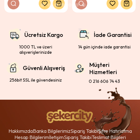
Ücretsiz Kargo
İade Garantisi
1000 TL ve üzeri
14 gün içinde iade garantisi
alışverişlerinizde
Müşteri
Güvenli Alışveriş
Hizmetleri
256bit SSL ile güvendesiniz
0 216 606 74 43
Hakkımızda
Banka Bilgilerimiz
Sipariş Takibi
Şifre Hatırlatma
Hesap Bilgilerim
İletişim
Sipariş Takibi
Teslimat Bilgileri