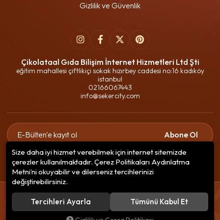
Gizlilik ve Güvenlik
Çikolataal Gıda Bilişim İnternet Hizmetleri Ltd Şti
eğitim mahallesi çiftlikiçi sokak hızırbey caddesi no:16 kadıköy
istanbul
02166067443
info@sekercity.com
Abone Ol
Size daha iyi hizmet verebilmek için internet sitemizde
Gizlilik politikasını
okudum ve elektronik posta almayı kabul
çerezler kullanılmaktadır. Çerez Politikaları Aydınlatma
ediyorum.
Metni’ni okuyabilir ve dilerseniz tercihlerinizi
değiştirebilirsiniz.
© 2020
Çikolataal Gıda Bilişim
. Tüm hakları saklıdır.
Tercihleri Ayarla
Tümünü Kabul Et
256 BitSSL
Encryption