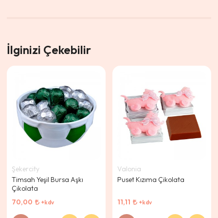
İlginizi Çekebilir
Şekercity
Valonia
Timsah Yeşil Bursa Aşkı
Puset Kızıma Çikolata
Çikolata
70,00
11,11
+kdv
+kdv