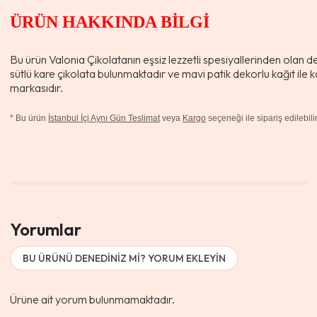
ÜRÜN HAKKINDA BİLGİ
Bu ürün Valonia Çikolatanın eşsiz lezzetli spesiyallerinden olan d
sütlü kare çikolata bulunmaktadır ve mavi patik dekorlu kağıt ile ka
markasıdır.
*
Bu ürün
İstanbul İçi Aynı Gün Teslimat
veya
Kargo
seçeneği ile sipariş edilebilir
Yorumlar
BU ÜRÜNÜ DENEDINIZ MI? YORUM EKLEYIN
Ürüne ait yorum bulunmamaktadır.