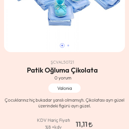
ŞCVAL50721
Patik Oğluma Çikolata
0
yorum
Valonia
Çocuklarınız hiç bukadar şanslı olmamıştı. Çikolatası ayrı güzel
üzerindeki figürü ayrı güzel.
KDV Hariç Fiyatı
11,11
%8
+kdv