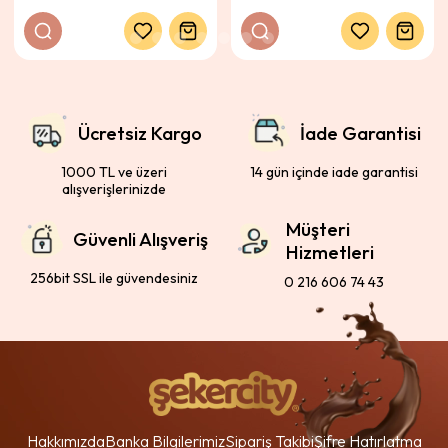
Ücretsiz Kargo
İade Garantisi
1000 TL ve üzeri
14 gün içinde iade garantisi
alışverişlerinizde
Müşteri
Güvenli Alışveriş
Hizmetleri
256bit SSL ile güvendesiniz
0 216 606 74 43
Hakkımızda
Banka Bilgilerimiz
Sipariş Takibi
Şifre Hatırlatma