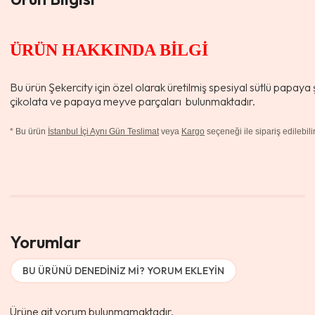
ÜRÜN HAKKINDA BİLGİ
Bu ürün Şekercity için özel olarak üretilmiş spesiyal sütlü papaya 
çikolata ve papaya meyve parçaları bulunmaktadır.
*
Bu ürün
İstanbul İçi Aynı Gün Teslimat
veya
Kargo
seçeneği ile sipariş edilebilir
Yorumlar
BU ÜRÜNÜ DENEDINIZ MI? YORUM EKLEYIN
Ürüne ait yorum bulunmamaktadır.