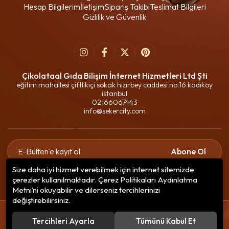
Hesap Bilgilerim
İletişim
Sipariş Takibi
Teslimat Bilgileri
Gizlilik ve Güvenlik
Çikolataal Gıda Bilişim İnternet Hizmetleri Ltd Şti
eğitim mahallesi çiftlikiçi sokak hızırbey caddesi no:16 kadıköy
istanbul
02166067443
info@sekercity.com
Abone Ol
Size daha iyi hizmet verebilmek için internet sitemizde
Gizlilik politikasını
okudum ve elektronik posta almayı kabul
çerezler kullanılmaktadır. Çerez Politikaları Aydınlatma
ediyorum.
Metni’ni okuyabilir ve dilerseniz tercihlerinizi
değiştirebilirsiniz.
© 2020
Çikolataal Gıda Bilişim
. Tüm hakları saklıdır.
Tercihleri Ayarla
Tümünü Kabul Et