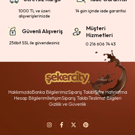
1000 TL ve üzeri
14 gün içinde iade garantisi
alışverişlerinizde
Müşteri
Güvenli Alışveriş
Hizmetleri
256bit SSL ile güvendesiniz
0 216 606 74 43
Hakkımızda
Banka Bilgilerimiz
Sipariş Takibi
Şifre Hatırlatma
Hesap Bilgilerim
İletişim
Sipariş Takibi
Teslimat Bilgileri
Gizlilik ve Güvenlik