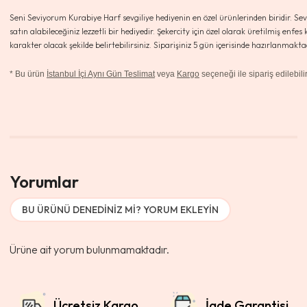
Seni Seviyorum Kurabiye Harf sevgiliye hediyenin en özel ürünlerinden biridir. Se
satın alabileceğiniz lezzetli bir hediyedir. Şekercity için özel olarak üretilmiş enf
karakter olacak şekilde belirtebilirsiniz. Siparişiniz 5 gün içerisinde hazırlanmaktad
*
Bu ürün
İstanbul İçi Aynı Gün Teslimat
veya
Kargo
seçeneği ile sipariş edilebilir
Yorumlar
BU ÜRÜNÜ DENEDINIZ MI? YORUM EKLEYIN
Ürüne ait yorum bulunmamaktadır.
Ücretsiz Kargo
İade Garantisi