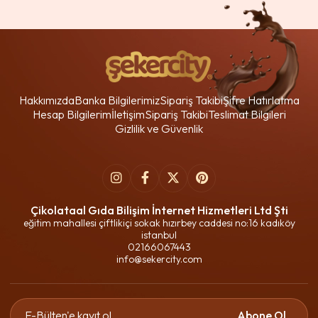
Hakkımızda
Banka Bilgilerimiz
Sipariş Takibi
Şifre Hatırlatma
Hesap Bilgilerim
İletişim
Sipariş Takibi
Teslimat Bilgileri
Gizlilik ve Güvenlik
Çikolataal Gıda Bilişim İnternet Hizmetleri Ltd Şti
eğitim mahallesi çiftlikiçi sokak hızırbey caddesi no:16 kadıköy
istanbul
02166067443
info@sekercity.com
Abone Ol