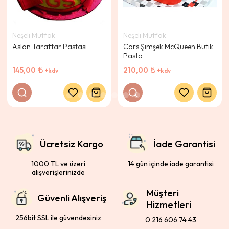
Neşeli Mutfak
Neşeli Mutfak
Aslan Taraftar Pastası
Cars Şimşek McQueen Butik
Pasta
145,00
210,00
+kdv
+kdv
Ücretsiz Kargo
İade Garantisi
1000 TL ve üzeri
14 gün içinde iade garantisi
alışverişlerinizde
Müşteri
Güvenli Alışveriş
Hizmetleri
256bit SSL ile güvendesiniz
0 216 606 74 43