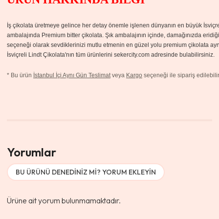
İş çikolata üretmeye gelince her detay önemle işlenen dünyanın en büyük İsviçreli 
ambalajında Premium bitter çikolata.
Şık ambalajının içinde, damağınızda eridiğin
seçeneği olarak sevdiklerinizi mutlu etmenin en güzel yolu premium çikolata ayn
İsviçreli Lindt Çikolata'nın tüm ürünlerini sekercity.com adresinde bulabilirsiniz.
*
Bu ürün
İstanbul İçi Aynı Gün Teslimat
veya
Kargo
seçeneği ile sipariş edilebilir
Yorumlar
BU ÜRÜNÜ DENEDINIZ MI? YORUM EKLEYIN
Ürüne ait yorum bulunmamaktadır.