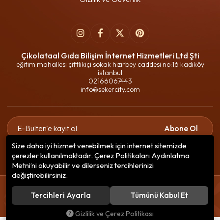
Çikolataal Gıda Bilişim İnternet Hizmetleri Ltd Şti
eğitim mahallesi çiftlikiçi sokak hızırbey caddesi no:16 kadıköy
istanbul
02166067443
info@sekercity.com
Abone Ol
Size daha iyi hizmet verebilmek için internet sitemizde
Gizlilik politikasını
okudum ve elektronik posta almayı kabul
çerezler kullanılmaktadır. Çerez Politikaları Aydınlatma
ediyorum.
Metni’ni okuyabilir ve dilerseniz tercihlerinizi
değiştirebilirsiniz.
© 2020
Çikolataal Gıda Bilişim
. Tüm hakları saklıdır.
Tercihleri Ayarla
Tümünü Kabul Et
256 BitSSL
Encryption
Gizlilik ve Çerez Politikası