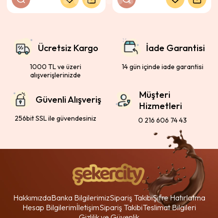
Ücretsiz Kargo
İade Garantisi
1000 TL ve üzeri
14 gün içinde iade garantisi
alışverişlerinizde
Müşteri
Güvenli Alışveriş
Hizmetleri
256bit SSL ile güvendesiniz
0 216 606 74 43
Hakkımızda
Banka Bilgilerimiz
Sipariş Takibi
Şifre Hatırlatma
Hesap Bilgilerim
İletişim
Sipariş Takibi
Teslimat Bilgileri
Gizlilik ve Güvenlik