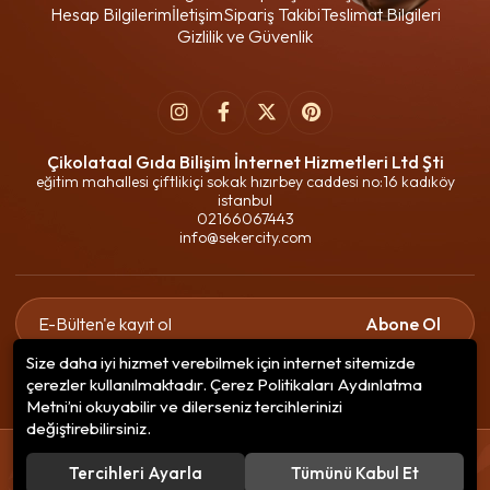
Hesap Bilgilerim
İletişim
Sipariş Takibi
Teslimat Bilgileri
Gizlilik ve Güvenlik
Çikolataal Gıda Bilişim İnternet Hizmetleri Ltd Şti
eğitim mahallesi çiftlikiçi sokak hızırbey caddesi no:16 kadıköy
istanbul
02166067443
info@sekercity.com
Abone Ol
Size daha iyi hizmet verebilmek için internet sitemizde
Gizlilik politikasını
okudum ve elektronik posta almayı kabul
çerezler kullanılmaktadır. Çerez Politikaları Aydınlatma
ediyorum.
Metni’ni okuyabilir ve dilerseniz tercihlerinizi
değiştirebilirsiniz.
© 2020
Çikolataal Gıda Bilişim
. Tüm hakları saklıdır.
Tercihleri Ayarla
Tümünü Kabul Et