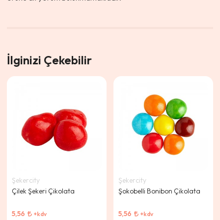
İlginizi Çekebilir
Şekercity
Şekercity
Çilek Şekeri Çikolata
Şokobelli Bonibon Çikolata
5,56
5,56
+kdv
+kdv