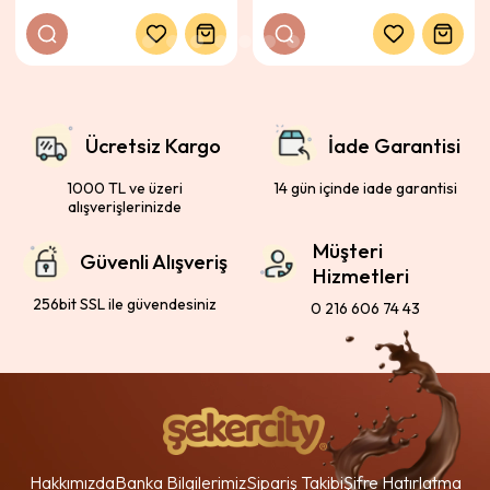
Ücretsiz Kargo
İade Garantisi
1000 TL ve üzeri
14 gün içinde iade garantisi
alışverişlerinizde
Müşteri
Güvenli Alışveriş
Hizmetleri
256bit SSL ile güvendesiniz
0 216 606 74 43
Hakkımızda
Banka Bilgilerimiz
Sipariş Takibi
Şifre Hatırlatma