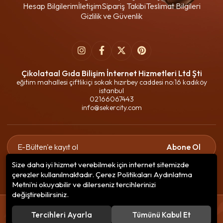
Hesap Bilgilerim
İletişim
Sipariş Takibi
Teslimat Bilgileri
Gizlilik ve Güvenlik
Çikolataal Gıda Bilişim İnternet Hizmetleri Ltd Şti
eğitim mahallesi çiftlikiçi sokak hızırbey caddesi no:16 kadıköy
istanbul
02166067443
info@sekercity.com
Abone Ol
Size daha iyi hizmet verebilmek için internet sitemizde
Gizlilik politikasını
okudum ve elektronik posta almayı kabul
çerezler kullanılmaktadır. Çerez Politikaları Aydınlatma
ediyorum.
Metni’ni okuyabilir ve dilerseniz tercihlerinizi
değiştirebilirsiniz.
© 2020
Çikolataal Gıda Bilişim
. Tüm hakları saklıdır.
Tercihleri Ayarla
Tümünü Kabul Et