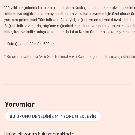
1
20 yıllık bir gelenek ile teknoloji birleştiren Koska, kakaolu tahin helva lezzetini
tahin
helva sağlıklı beslenmeyi tercih eden ve kakao sevenler için özel olarak üre
yanı sıra
geleneksel Türk tatlısıdır. Besleyici, sağlıklı ve enerji verici özellikleri b
Sağlıklı tatlı sevenlerin, büyüme çağındaki çocukların ve sporcuların en çok tercih e
birleştiren ve kalite anlayışını ön planda tutan Koska ürünlerini sekercity.com a
* Kutu Çikolata Ağırlığı : 500 gr
*
Bu ürün
İstanbul İçi Aynı Gün Teslimat
veya
Kargo
seçeneği ile sipariş edilebilir
Yorumlar
BU ÜRÜNÜ DENEDINIZ MI? YORUM EKLEYIN
Ürüne ait yorum bulunmamaktadır.