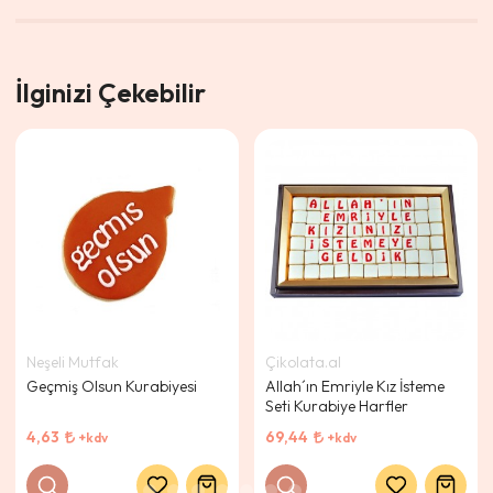
İlginizi Çekebilir
Neşeli Mutfak
Çikolata.al
Geçmiş Olsun Kurabiyesi
Allah´ın Emriyle Kız İsteme
Seti Kurabiye Harfler
4,63
69,44
+kdv
+kdv