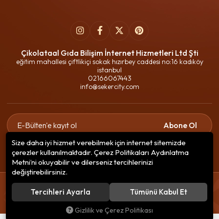
Çikolataal Gıda Bilişim İnternet Hizmetleri Ltd Şti
eğitim mahallesi çiftlikiçi sokak hızırbey caddesi no:16 kadıköy
istanbul
02166067443
info@sekercity.com
Abone Ol
Size daha iyi hizmet verebilmek için internet sitemizde
Gizlilik politikasını
okudum ve elektronik posta almayı kabul
çerezler kullanılmaktadır. Çerez Politikaları Aydınlatma
ediyorum.
Metni’ni okuyabilir ve dilerseniz tercihlerinizi
değiştirebilirsiniz.
© 2020
Çikolataal Gıda Bilişim
. Tüm hakları saklıdır.
Tercihleri Ayarla
Tümünü Kabul Et
256 BitSSL
Encryption
Gizlilik ve Çerez Politikası
®