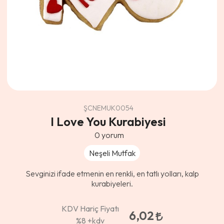
ŞCNEMUK0054
I Love You Kurabiyesi
0
yorum
Neşeli Mutfak
Sevginizi ifade etmenin en renkli, en tatlı yolları, kalp
kurabiyeleri.
KDV Hariç Fiyatı
6,02
%8
+kdv