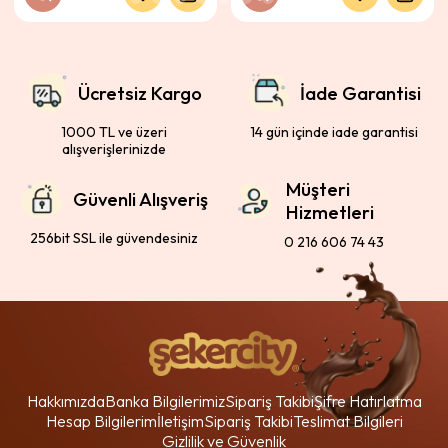
Ücretsiz Kargo
İade Garantisi
1000 TL ve üzeri
14 gün içinde iade garantisi
alışverişlerinizde
Müşteri
Güvenli Alışveriş
Hizmetleri
256bit SSL ile güvendesiniz
0 216 606 74 43
Hakkımızda
Banka Bilgilerimiz
Sipariş Takibi
Şifre Hatırlatma
Hesap Bilgilerim
İletişim
Sipariş Takibi
Teslimat Bilgileri
Gizlilik ve Güvenlik