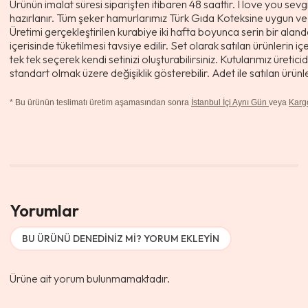
Ürünün imalat süresi siparişten itibaren 48 saattir. I love you sevg
hazırlanır. Tüm şeker hamurlarımız Türk Gıda Koteksine uygun ve T
Üretimi gerçekleştirilen kurabiye iki hafta boyunca serin bir aland
içerisinde tüketilmesi tavsiye edilir. Set olarak satılan ürünlerin 
tek tek seçerek kendi setinizi oluşturabilirsiniz. Kutularımız üretic
standart olmak üzere değişiklik gösterebilir. Adet ile satılan ürü
* Bu ürünün teslimatı üretim aşamasından sonra
İstanbul İçi Aynı Gün
veya
Karg
Yorumlar
BU ÜRÜNÜ DENEDINIZ MI? YORUM EKLEYIN
Ürüne ait yorum bulunmamaktadır.