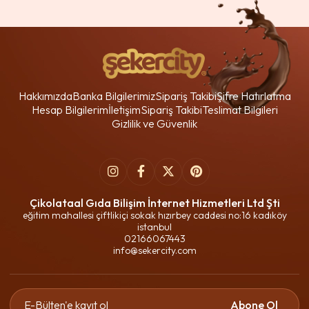
Hakkımızda
Banka Bilgilerimiz
Sipariş Takibi
Şifre Hatırlatma
Hesap Bilgilerim
İletişim
Sipariş Takibi
Teslimat Bilgileri
Gizlilik ve Güvenlik
Çikolataal Gıda Bilişim İnternet Hizmetleri Ltd Şti
eğitim mahallesi çiftlikiçi sokak hızırbey caddesi no:16 kadıköy
istanbul
02166067443
info@sekercity.com
Abone Ol