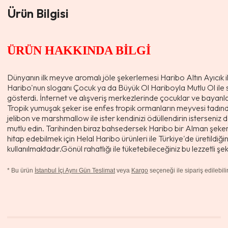
Ürün Bilgisi
ÜRÜN HAKKINDA BİLGİ
Dünyanın ilk meyve aromalı jöle şekerlemesi Haribo Altın Ayıcık ile
Haribo'nun sloganı Çocuk ya da Büyük Ol Hariboyla Mutlu Ol ile 
gösterdi. İnternet ve alışveriş merkezlerinde çocuklar ve bayanla
Tropik yumuşak şeker ise enfes tropik ormanların meyvesi tadında
jelibon ve marshmallow ile ister kendinizi ödüllendirin isterseniz de
mutlu edin. Tarihinden biraz bahsedersek Haribo bir Alman şekerl
hitap edebilmek için Helal Haribo ürünleri ile Türkiye'de üretildiğin
kullanılmaktadır.Gönül rahatlığı ile tüketebileceğiniz bu lezzetli ş
*
Bu ürün
İstanbul İçi Aynı Gün Teslimat
veya
Kargo
seçeneği ile sipariş edilebilir