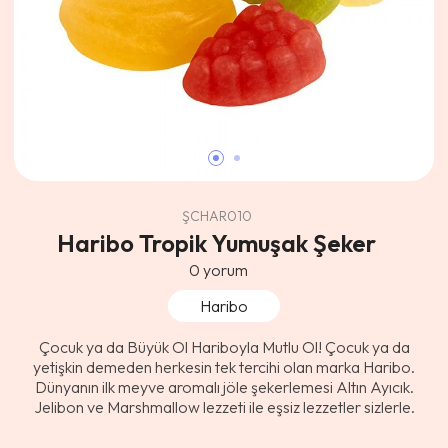
ŞCHAR010
Haribo Tropik Yumuşak Şeker
0
yorum
Haribo
Çocuk ya da Büyük Ol Hariboyla Mutlu Ol! Çocuk ya da
yetişkin demeden herkesin tek tercihi olan marka Haribo.
Dünyanın ilk meyve aromalı jöle şekerlemesi Altın Ayıcık.
Jelibon ve Marshmallow lezzeti ile eşsiz lezzetler sizlerle.