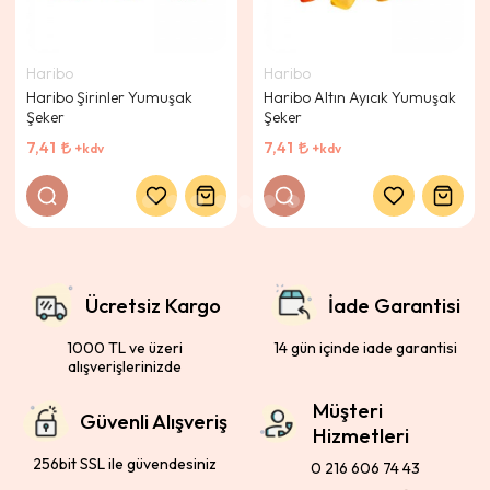
Haribo
Haribo
Haribo Şirinler Yumuşak
Haribo Altın Ayıcık Yumuşak
Şeker
Şeker
7,41
7,41
+kdv
+kdv
Ücretsiz Kargo
İade Garantisi
1000 TL ve üzeri
14 gün içinde iade garantisi
alışverişlerinizde
Müşteri
Güvenli Alışveriş
Hizmetleri
256bit SSL ile güvendesiniz
0 216 606 74 43