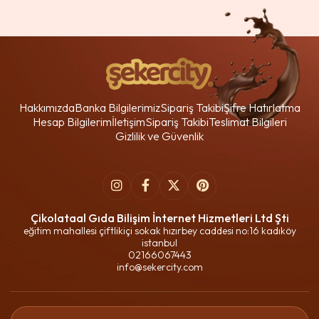
Hakkımızda
Banka Bilgilerimiz
Sipariş Takibi
Şifre Hatırlatma
Hesap Bilgilerim
İletişim
Sipariş Takibi
Teslimat Bilgileri
Gizlilik ve Güvenlik
Çikolataal Gıda Bilişim İnternet Hizmetleri Ltd Şti
eğitim mahallesi çiftlikiçi sokak hızırbey caddesi no:16 kadıköy
istanbul
02166067443
info@sekercity.com