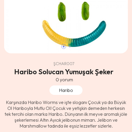
ŞCHAR007
Haribo Solucan Yumuşak Şeker
0
yorum
Haribo
Karşınızda Haribo Worms ve işte sloganı Çocuk ya da Büyük
Ol Hariboyla Mutlu Ol! Çocuk ve yetişkin demeden herkesin
tek tercihi olan marka Haribo. Dünyanın ilk meyve aromalı jöle
şekerlemesi Altın Ayıcık jelibonun mimarı. Jelibon ve
Marshmallow tadında ile eşsiz lezzetler sizlerle.