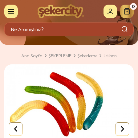
0
Ana Sayfa
ŞEKERLEME
Şekerleme
Jelibon