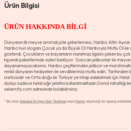
Ürün Bilgisi
ÜRÜN HAKKINDA BİLGİ
Dünyanın ilk meyve aromalı jöle şekerlemesi, Haribo Altın Ayıcık il
Haribo'nun sloganı Çocuk ya da Büyük Ol Hariboyla Mutlu Ol ile 
gösterdi. Çocukların ve bayanların inanılmaz ilgisini çeken bu çok 
hijyenik paketlerinde sizleri bekliyor. Solucan jelibonlar ile mey
dayanamayacaksınız. Haribo çeşitlerinden jelibon ve marshmallow i
renkli dünyanın hediyeleri ile sevdiklerinizi mutlu edin. Tarihin
üreticisidir ve Orta doğu ile Türkiye'ye hitap edebilmek için Helal 
dolayı sadece helal sığır jelatini kullanılmaktadır.Gönül rahatlığı il
sekercity.com adresinde bulabilirsiniz.
*
Bu ürün
İstanbul İçi Aynı Gün Teslimat
veya
Kargo
seçeneği ile sipariş edilebilir