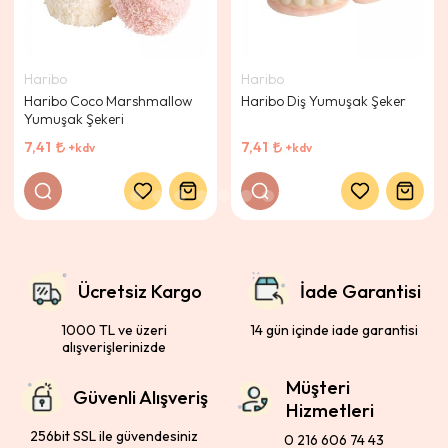
Haribo
Haribo
Haribo Coco Marshmallow
Haribo Diş Yumuşak Şeker
Yumuşak Şekeri
7,41
7,41
+kdv
+kdv
Ücretsiz Kargo
İade Garantisi
1000 TL ve üzeri
14 gün içinde iade garantisi
alışverişlerinizde
Müşteri
Güvenli Alışveriş
Hizmetleri
256bit SSL ile güvendesiniz
0 216 606 74 43